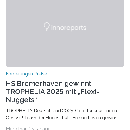
einer früheren Ausgabe zwei Autoren auszeichnete, die
später mit dem Nobelpreis für Medizin geehrt wurden.
Die vierte Ausgabe des internationalen Preises der BIAL
Foundation, des BIAL Award in Biomedicine ist in
vollem…
Förderungen Preise
HS Bremerhaven gewinnt
TROPHELIA 2025 mit „Flexi-
Nuggets“
TROPHELIA Deutschland 2025: Gold für knusprigen
Genuss! Team der Hochschule Bremerhaven gewinnt
mit “Flexi-Nuggets” und vertritt Deutschland bei
More than 1 year ago