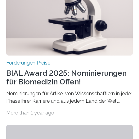
Preis aus. Er richtet sich gezielt an jüngere
Forscherinnen und Forscher unter 40 Jahren. Geehrt
werden soll eine herausragende Doktorarbeit oder eine
hochrangige wissenschaftliche Publikation zum Thema
Schlaganfall….
Förderungen Preise
BIAL Award 2025: Nominierungen
für Biomedizin Offen!
Nominierungen für Artikel von Wissenschaftlern in jeder
Phase ihrer Karriere und aus jedem Land der Welt
willkommen sind Dieser internationale Preis wurde ins
More than 1 year ago
Leben gerufen, um die bemerkenswertesten
wissenschaftlichen Entdeckungen im biomedizinischen
Bereich auszuzeichnen. Er hat sich einen wachsenden
Ruf als Vorstufe zum Nobelpreis erarbeitet, da er in