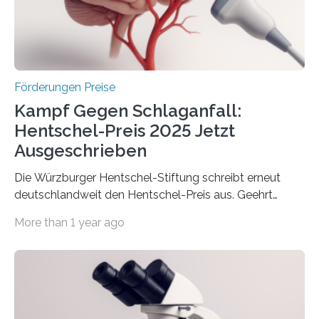
Berlin überbrachte das Bundesministerium für
Wirtschaft und Energie eine gute Nachricht:
Überplanmäßige Verpflichtungsermächtigungen in
Höhe…
Förderungen Preise
Kampf Gegen Schlaganfall:
Hentschel-Preis 2025 Jetzt
Ausgeschrieben
Die Würzburger Hentschel-Stiftung schreibt erneut
deutschlandweit den Hentschel-Preis aus. Geehrt
werden soll eine herausragende Doktorarbeit oder eine
More than 1 year ago
hochrangige wissenschaftliche Publikation zum Thema
Schlaganfall. Die Hentschel-Stiftung „Kampf dem
Schlaganfall“ mit Sitz in Würzburg fördert die
Schlaganfallforschung, um die Behandlung der
Betroffenen zu verbessern. Dazu schreibt sie auch in
diesem Jahr wieder deutschlandweit den Hentschel-