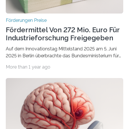
Förderungen Preise
Fördermittel Von 272 Mio. Euro Für
Industrieforschung Freigegeben
Auf dem Innovationstag Mittelstand 2025 am 5. Juni
2025 in Berlin überbrachte das Bundesministerium für
Wirtschaft und Energie eine gute Nachricht:
More than 1 year ago
Überplanmäßige Verpflichtungsermächtigungen in
Höhe von bis zu 272 Millionen Euro wurden in dieser
Woche vom Haushaltsausschuss freigegeben – unter
anderem zur Unterstützung der
Industrieforschungsprogramme Industrielle
Gemeinschaftsforschung (IGF), Zentrales
Innovationsprogramm Mittelstand (ZIM) und
Innovationskompetenz INNO-KOM. Auf dem
Innovationstag Mittelstand 2025 am 5. Juni 2025 in