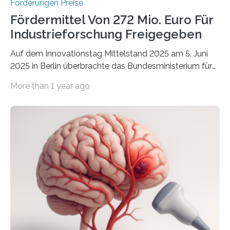
Förderungen Preise
Fördermittel Von 272 Mio. Euro Für
Industrieforschung Freigegeben
Auf dem Innovationstag Mittelstand 2025 am 5. Juni
2025 in Berlin überbrachte das Bundesministerium für
Wirtschaft und Energie eine gute Nachricht:
More than 1 year ago
Überplanmäßige Verpflichtungsermächtigungen in
Höhe von bis zu 272 Millionen Euro wurden in dieser
Woche vom Haushaltsausschuss freigegeben – unter
anderem zur Unterstützung der
Industrieforschungsprogramme Industrielle
Gemeinschaftsforschung (IGF), Zentrales
Innovationsprogramm Mittelstand (ZIM) und
Innovationskompetenz INNO-KOM. Auf dem
Innovationstag Mittelstand 2025 am 5. Juni 2025 in
Berlin überbrachte das Bundesministerium für
Wirtschaft und Energie eine gute Nachricht:
Überplanmäßige Verpflichtungsermächtigungen in