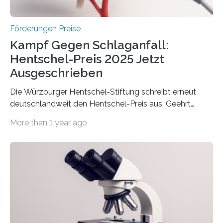
Höhe…
Förderungen Preise
Kampf Gegen Schlaganfall:
Hentschel-Preis 2025 Jetzt
Ausgeschrieben
Die Würzburger Hentschel-Stiftung schreibt erneut
deutschlandweit den Hentschel-Preis aus. Geehrt
werden soll eine herausragende Doktorarbeit oder eine
More than 1 year ago
hochrangige wissenschaftliche Publikation zum Thema
Schlaganfall. Die Hentschel-Stiftung „Kampf dem
Schlaganfall“ mit Sitz in Würzburg fördert die
Schlaganfallforschung, um die Behandlung der
Betroffenen zu verbessern. Dazu schreibt sie auch in
diesem Jahr wieder deutschlandweit den Hentschel-
Preis aus. Er richtet sich gezielt an jüngere
Forscherinnen und Forscher unter 40 Jahren. Geehrt