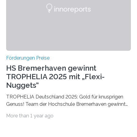
Die vierte Ausgabe des internationalen Preises der BIAL
Foundation, des BIAL Award in Biomedicine ist in
vollem…
Förderungen Preise
HS Bremerhaven gewinnt
TROPHELIA 2025 mit „Flexi-
Nuggets“
TROPHELIA Deutschland 2025: Gold für knusprigen
Genuss! Team der Hochschule Bremerhaven gewinnt
mit “Flexi-Nuggets” und vertritt Deutschland bei
More than 1 year ago
ECOTROPHELIAMit der Produktidee “Flexi-Nuggets”
gewinnt das Studierenden-Team der Hochschule
Bremerhaven den diesjährigen TROPHELIA-