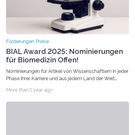
werden soll eine herausragende Doktorarbeit oder eine
hochrangige wissenschaftliche Publikation zum Thema
Schlaganfall….
Förderungen Preise
BIAL Award 2025: Nominierungen
für Biomedizin Offen!
Nominierungen für Artikel von Wissenschaftlern in jeder
Phase ihrer Karriere und aus jedem Land der Welt
willkommen sind Dieser internationale Preis wurde ins
More than 1 year ago
Leben gerufen, um die bemerkenswertesten
wissenschaftlichen Entdeckungen im biomedizinischen
Bereich auszuzeichnen. Er hat sich einen wachsenden
Ruf als Vorstufe zum Nobelpreis erarbeitet, da er in
einer früheren Ausgabe zwei Autoren auszeichnete, die
später mit dem Nobelpreis für Medizin geehrt wurden.