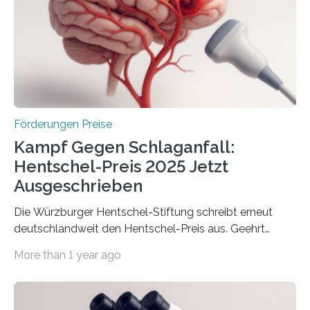
Innovationskompetenz INNO-KOM. Auf dem
Innovationstag Mittelstand 2025 am 5. Juni 2025 in
Berlin überbrachte das Bundesministerium für
Wirtschaft und Energie eine gute Nachricht:
Überplanmäßige Verpflichtungsermächtigungen in
Höhe…
Förderungen Preise
Kampf Gegen Schlaganfall:
Hentschel-Preis 2025 Jetzt
Ausgeschrieben
Die Würzburger Hentschel-Stiftung schreibt erneut
deutschlandweit den Hentschel-Preis aus. Geehrt
werden soll eine herausragende Doktorarbeit oder eine
More than 1 year ago
hochrangige wissenschaftliche Publikation zum Thema
Schlaganfall. Die Hentschel-Stiftung „Kampf dem
Schlaganfall“ mit Sitz in Würzburg fördert die