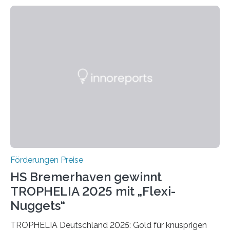
wissenschaftlichen Entdeckungen im biomedizinischen
Bereich auszuzeichnen. Er hat sich einen wachsenden
Ruf als Vorstufe zum Nobelpreis erarbeitet, da er in
einer früheren Ausgabe zwei Autoren auszeichnete, die
später mit dem Nobelpreis für Medizin geehrt wurden.
Die vierte Ausgabe des internationalen Preises der BIAL
Foundation, des BIAL Award in Biomedicine ist in
vollem…
Förderungen Preise
HS Bremerhaven gewinnt
TROPHELIA 2025 mit „Flexi-
Nuggets“
TROPHELIA Deutschland 2025: Gold für knusprigen