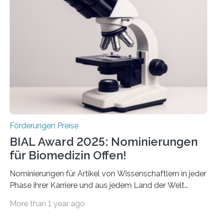
Schlaganfallforschung, um die Behandlung der
Betroffenen zu verbessern. Dazu schreibt sie auch in
diesem Jahr wieder deutschlandweit den Hentschel-
Preis aus. Er richtet sich gezielt an jüngere
Forscherinnen und Forscher unter 40 Jahren. Geehrt
werden soll eine herausragende Doktorarbeit oder eine
hochrangige wissenschaftliche Publikation zum Thema
Schlaganfall….
Förderungen Preise
BIAL Award 2025: Nominierungen
für Biomedizin Offen!
Nominierungen für Artikel von Wissenschaftlern in jeder
Phase ihrer Karriere und aus jedem Land der Welt
willkommen sind Dieser internationale Preis wurde ins
More than 1 year ago
Leben gerufen, um die bemerkenswertesten