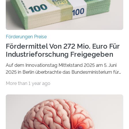
Förderungen Preise
Fördermittel Von 272 Mio. Euro Für
Industrieforschung Freigegeben
Auf dem Innovationstag Mittelstand 2025 am 5. Juni
2025 in Berlin überbrachte das Bundesministerium für
Wirtschaft und Energie eine gute Nachricht:
More than 1 year ago
Überplanmäßige Verpflichtungsermächtigungen in
Höhe von bis zu 272 Millionen Euro wurden in dieser
Woche vom Haushaltsausschuss freigegeben – unter
anderem zur Unterstützung der
Industrieforschungsprogramme Industrielle
Gemeinschaftsforschung (IGF), Zentrales
Innovationsprogramm Mittelstand (ZIM) und