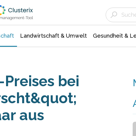
Landwirtschaft & Umwelt
Gesundheit &
Agrar- Forstwissenschaften
Unternehmensmeldungen
Biowissenschafte
Ökologie Umwelt- Naturschutz
ktmanagement-Tool
chaft
Landwirtschaft & Umwelt
Gesundheit & L
-Preises bei
rscht&quot;
aar aus