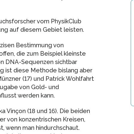
wuchsforscher vom PhysikClub
ung auf diesem Gebiet leisten.
räzisen Bestimmung von
ffen, die zum Beispiel kleinste
on DNA-Sequenzen sichtbar
 ist diese Methode bislang aber
Münzner (17) und Patrick Wohlfahrt
 Zugabe von Gold- und
nflusst werden kann.
lka Vinçon (18 und 16). Die beiden
r von konzentrischen Kreisen,
st, wenn man hindurchschaut.