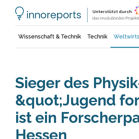
Wissenschaft & Technik
Informationstechnologie
Energie & Elektrotechnik
Unterstützt durch
das revolutionäre Proje
Wissenschaft & Technik
Technik
Weltwirts
Sieger des Physik
&quot;Jugend fo
ist ein Forscherp
Hessen