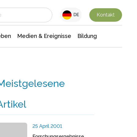
 Leben
Medien & Ereignisse
Interdisziplinäre Forschung
Veranstaltungsnachrichten
n Chemie
Gesellschaftswissenschaften
Kontakt
DE
eben
Medien & Ereignisse
Bildung
Meistgelesene
Artikel
25 April 2001
Forschungsergebnisse