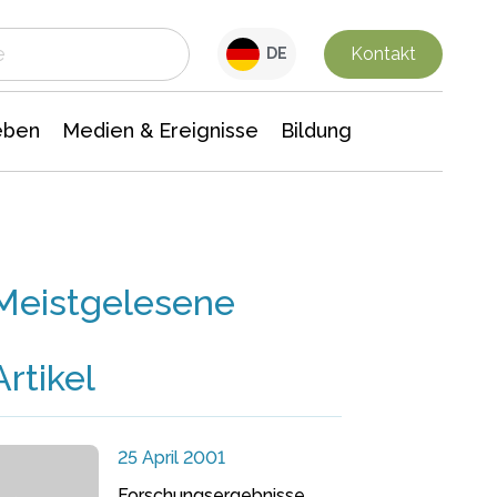
 Leben
Medien & Ereignisse
Interdisziplinäre Forschung
Veranstaltungsnachrichten
n Chemie
Gesellschaftswissenschaften
Kontakt
DE
eben
Medien & Ereignisse
Bildung
Meistgelesene
Artikel
25 April 2001
Forschungsergebnisse