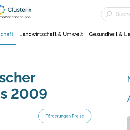
Landwirtschaft & Umwelt
Gesundheit &
Agrar- Forstwissenschaften
Unternehmensmeldungen
Biowissenschafte
Ökologie Umwelt- Naturschutz
ktmanagement-Tool
chaft
Landwirtschaft & Umwelt
Gesundheit & L
tscher
is 2009
Förderungen Preise