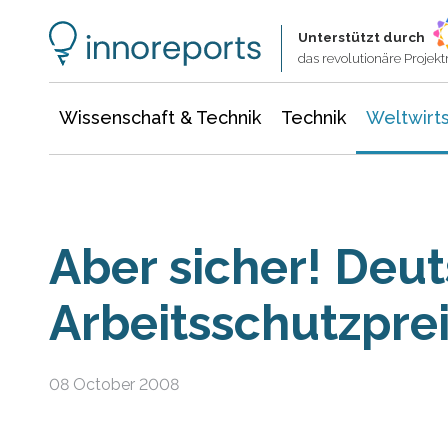
Wissenschaft & Technik
Informationstechnologie
Energie & Elektrotechnik
Unterstützt durch
das revolutionäre Proje
Wissenschaft & Technik
Technik
Weltwirts
Aber sicher! Deu
Arbeitsschutzpre
08 October 2008