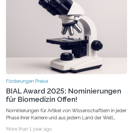
Schlaganfallforschung, um die Behandlung der
Betroffenen zu verbessern. Dazu schreibt sie auch in
diesem Jahr wieder deutschlandweit den Hentschel-
Preis aus. Er richtet sich gezielt an jüngere
Forscherinnen und Forscher unter 40 Jahren. Geehrt
werden soll eine herausragende Doktorarbeit oder eine
hochrangige wissenschaftliche Publikation zum Thema
Schlaganfall….
Förderungen Preise
BIAL Award 2025: Nominierungen
für Biomedizin Offen!
Nominierungen für Artikel von Wissenschaftlern in jeder
Phase ihrer Karriere und aus jedem Land der Welt
willkommen sind Dieser internationale Preis wurde ins
More than 1 year ago
Leben gerufen, um die bemerkenswertesten