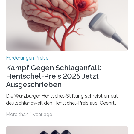
Innovationsprogramm Mittelstand (ZIM) und
Innovationskompetenz INNO-KOM. Auf dem
Innovationstag Mittelstand 2025 am 5. Juni 2025 in
Berlin überbrachte das Bundesministerium für
Wirtschaft und Energie eine gute Nachricht:
Überplanmäßige Verpflichtungsermächtigungen in
Höhe…
Förderungen Preise
Kampf Gegen Schlaganfall:
Hentschel-Preis 2025 Jetzt
Ausgeschrieben
Die Würzburger Hentschel-Stiftung schreibt erneut
deutschlandweit den Hentschel-Preis aus. Geehrt
werden soll eine herausragende Doktorarbeit oder eine
More than 1 year ago
hochrangige wissenschaftliche Publikation zum Thema
Schlaganfall. Die Hentschel-Stiftung „Kampf dem
Schlaganfall“ mit Sitz in Würzburg fördert die