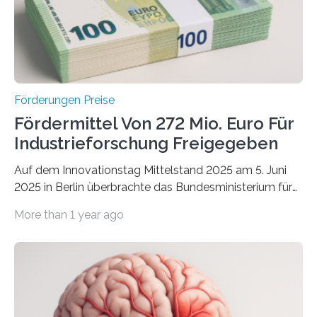
Förderungen Preise
Fördermittel Von 272 Mio. Euro Für
Industrieforschung Freigegeben
Auf dem Innovationstag Mittelstand 2025 am 5. Juni
2025 in Berlin überbrachte das Bundesministerium für
Wirtschaft und Energie eine gute Nachricht:
More than 1 year ago
Überplanmäßige Verpflichtungsermächtigungen in
Höhe von bis zu 272 Millionen Euro wurden in dieser
Woche vom Haushaltsausschuss freigegeben – unter
anderem zur Unterstützung der
Industrieforschungsprogramme Industrielle
Gemeinschaftsforschung (IGF), Zentrales