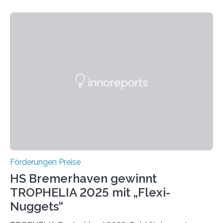
wissenschaftlichen Entdeckungen im biomedizinischen
Bereich auszuzeichnen. Er hat sich einen wachsenden
Ruf als Vorstufe zum Nobelpreis erarbeitet, da er in
einer früheren Ausgabe zwei Autoren auszeichnete, die
später mit dem Nobelpreis für Medizin geehrt wurden.
Die vierte Ausgabe des internationalen Preises der BIAL
Foundation, des BIAL Award in Biomedicine ist in
vollem…
Förderungen Preise
HS Bremerhaven gewinnt
TROPHELIA 2025 mit „Flexi-
Nuggets“