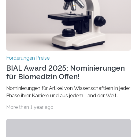
Preis aus. Er richtet sich gezielt an jüngere
Forscherinnen und Forscher unter 40 Jahren. Geehrt
werden soll eine herausragende Doktorarbeit oder eine
hochrangige wissenschaftliche Publikation zum Thema
Schlaganfall….
Förderungen Preise
BIAL Award 2025: Nominierungen
für Biomedizin Offen!
Nominierungen für Artikel von Wissenschaftlern in jeder
Phase ihrer Karriere und aus jedem Land der Welt
willkommen sind Dieser internationale Preis wurde ins
More than 1 year ago
Leben gerufen, um die bemerkenswertesten
wissenschaftlichen Entdeckungen im biomedizinischen
Bereich auszuzeichnen. Er hat sich einen wachsenden
Ruf als Vorstufe zum Nobelpreis erarbeitet, da er in