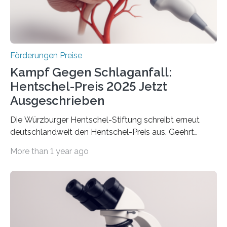
Wirtschaft und Energie eine gute Nachricht:
Überplanmäßige Verpflichtungsermächtigungen in
Höhe…
Förderungen Preise
Kampf Gegen Schlaganfall:
Hentschel-Preis 2025 Jetzt
Ausgeschrieben
Die Würzburger Hentschel-Stiftung schreibt erneut
deutschlandweit den Hentschel-Preis aus. Geehrt
werden soll eine herausragende Doktorarbeit oder eine
More than 1 year ago
hochrangige wissenschaftliche Publikation zum Thema
Schlaganfall. Die Hentschel-Stiftung „Kampf dem
Schlaganfall“ mit Sitz in Würzburg fördert die
Schlaganfallforschung, um die Behandlung der
Betroffenen zu verbessern. Dazu schreibt sie auch in
diesem Jahr wieder deutschlandweit den Hentschel-