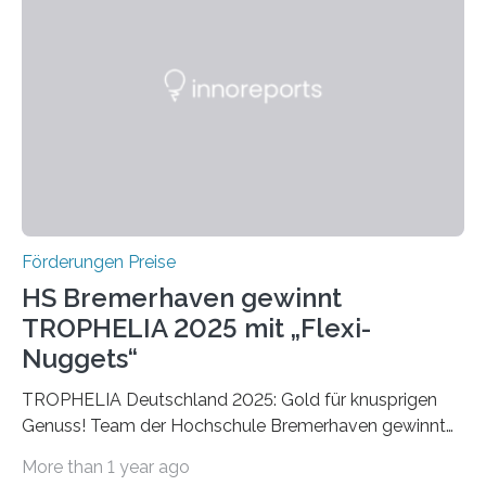
einer früheren Ausgabe zwei Autoren auszeichnete, die
später mit dem Nobelpreis für Medizin geehrt wurden.
Die vierte Ausgabe des internationalen Preises der BIAL
Foundation, des BIAL Award in Biomedicine ist in
vollem…
Förderungen Preise
HS Bremerhaven gewinnt
TROPHELIA 2025 mit „Flexi-
Nuggets“
TROPHELIA Deutschland 2025: Gold für knusprigen
Genuss! Team der Hochschule Bremerhaven gewinnt
mit “Flexi-Nuggets” und vertritt Deutschland bei
More than 1 year ago
ECOTROPHELIAMit der Produktidee “Flexi-Nuggets”