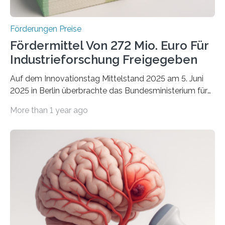
Förderungen Preise
Fördermittel Von 272 Mio. Euro Für
Industrieforschung Freigegeben
Auf dem Innovationstag Mittelstand 2025 am 5. Juni
2025 in Berlin überbrachte das Bundesministerium für
Wirtschaft und Energie eine gute Nachricht:
More than 1 year ago
Überplanmäßige Verpflichtungsermächtigungen in
Höhe von bis zu 272 Millionen Euro wurden in dieser
Woche vom Haushaltsausschuss freigegeben – unter
anderem zur Unterstützung der
Industrieforschungsprogramme Industrielle
Gemeinschaftsforschung (IGF), Zentrales
Innovationsprogramm Mittelstand (ZIM) und
Innovationskompetenz INNO-KOM. Auf dem
Innovationstag Mittelstand 2025 am 5. Juni 2025 in
Berlin überbrachte das Bundesministerium für