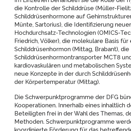
die Kontrolle der Schilddrüse (Müller-Fielit
Schilddrüsenhormone auf Gehirnstrukturen
Münte, Sartorius), die Identifizierung neu
Hochdurchsatz-Technologien (OMICS-Techn
Friedrich, Völker), die molekulare Basis für
Schilddrüsenhormon (Mittag, Brabant), die 
Schilddrüsenhormontransporter MCT8 und
kardiovaskulären und metabolischen Syst
neue Konzepte in der durch Schilddrüsen
der Körpertemperatur (Mittag).
Die Schwerpunktprogramme der DFG bünd
Kooperationen. Innerhalb eines inhaltlich 
Beteiligten frei in der Wahl des Themas, 
Methoden. Schwerpunktprogramme werden
koordinierte Förderung für das betreffen