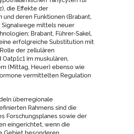
z), die Effekte der
 und deren Funktionen (Brabant,
er Signalwege mittels neuer
ologien; Brabant, Führer-Sakel,
 eine erfolgreiche Substitution mit
Rolle der zellulären
 Oatp1c1 im muskulären,
em (Mittag, Heuer) ebenso wie
hormone vermittelten Regulation
eln überregionale
definierten Rahmens sind die
des Forschungsplanes sowie der
 eingerichtet, wenn die
de Gebiet besonderen