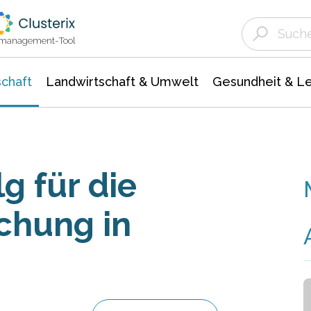
Landwirtschaft & Umwelt
Gesundheit &
Agrar- Forstwissenschaften
Unternehmensmeldungen
Biowissenschafte
Ökologie Umwelt- Naturschutz
ktmanagement-Tool
chaft
Landwirtschaft & Umwelt
Gesundheit & L
g für die
chung in