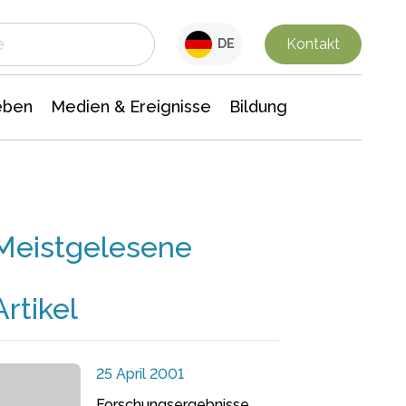
 Leben
Medien & Ereignisse
Interdisziplinäre Forschung
Veranstaltungsnachrichten
n Chemie
Gesellschaftswissenschaften
Kontakt
DE
eben
Medien & Ereignisse
Bildung
Meistgelesene
Artikel
25 April 2001
Forschungsergebnisse