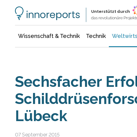
Wissenschaft & Technik
Informationstechnologie
Energie & Elektrotechnik
Unterstützt durch
das revolutionäre Proje
Wissenschaft & Technik
Technik
Weltwirts
Sechsfacher Erfol
Schilddrüsenfors
Lübeck
07 September 2015