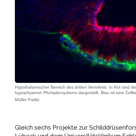
Hypothalamischer Bereich des dritten Ventrikels. In Rot sind d
hypophyseren Pfortadersystems dargestellt. Blau ist eine Zell
Müller-Fielitz
Gleich sechs Projekte zur Schilddrüsenfor
Lübeck und dem Universitätsklinikum Sch