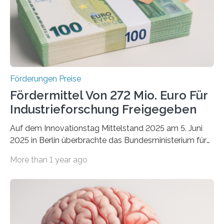
Förderungen Preise
Fördermittel Von 272 Mio. Euro Für
Industrieforschung Freigegeben
Auf dem Innovationstag Mittelstand 2025 am 5. Juni
2025 in Berlin überbrachte das Bundesministerium für
Wirtschaft und Energie eine gute Nachricht:
More than 1 year ago
Überplanmäßige Verpflichtungsermächtigungen in
Höhe von bis zu 272 Millionen Euro wurden in dieser
Woche vom Haushaltsausschuss freigegeben – unter
anderem zur Unterstützung der
Industrieforschungsprogramme Industrielle