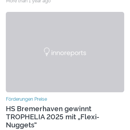
More than 1 year ago
Leben gerufen, um die bemerkenswertesten
wissenschaftlichen Entdeckungen im biomedizinischen
Bereich auszuzeichnen. Er hat sich einen wachsenden
Ruf als Vorstufe zum Nobelpreis erarbeitet, da er in
einer früheren Ausgabe zwei Autoren auszeichnete, die
später mit dem Nobelpreis für Medizin geehrt wurden.
Die vierte Ausgabe des internationalen Preises der BIAL
Foundation, des BIAL Award in Biomedicine ist in
vollem…
Förderungen Preise
HS Bremerhaven gewinnt
TROPHELIA 2025 mit „Flexi-
Nuggets“