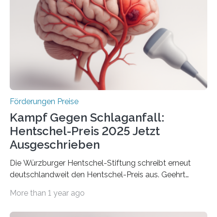
Gemeinschaftsforschung (IGF), Zentrales
Innovationsprogramm Mittelstand (ZIM) und
Innovationskompetenz INNO-KOM. Auf dem
Innovationstag Mittelstand 2025 am 5. Juni 2025 in
Berlin überbrachte das Bundesministerium für
Wirtschaft und Energie eine gute Nachricht:
Überplanmäßige Verpflichtungsermächtigungen in
Höhe…
Förderungen Preise
Kampf Gegen Schlaganfall:
Hentschel-Preis 2025 Jetzt
Ausgeschrieben
Die Würzburger Hentschel-Stiftung schreibt erneut
deutschlandweit den Hentschel-Preis aus. Geehrt
werden soll eine herausragende Doktorarbeit oder eine
More than 1 year ago
hochrangige wissenschaftliche Publikation zum Thema
Schlaganfall. Die Hentschel-Stiftung „Kampf dem