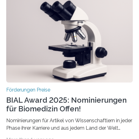
Schlaganfall“ mit Sitz in Würzburg fördert die
Schlaganfallforschung, um die Behandlung der
Betroffenen zu verbessern. Dazu schreibt sie auch in
diesem Jahr wieder deutschlandweit den Hentschel-
Preis aus. Er richtet sich gezielt an jüngere
Forscherinnen und Forscher unter 40 Jahren. Geehrt
werden soll eine herausragende Doktorarbeit oder eine
hochrangige wissenschaftliche Publikation zum Thema
Schlaganfall….
Förderungen Preise
BIAL Award 2025: Nominierungen
für Biomedizin Offen!
Nominierungen für Artikel von Wissenschaftlern in jeder
Phase ihrer Karriere und aus jedem Land der Welt
willkommen sind Dieser internationale Preis wurde ins