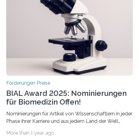
Schlaganfallforschung, um die Behandlung der
Betroffenen zu verbessern. Dazu schreibt sie auch in
diesem Jahr wieder deutschlandweit den Hentschel-
Preis aus. Er richtet sich gezielt an jüngere
Forscherinnen und Forscher unter 40 Jahren. Geehrt
werden soll eine herausragende Doktorarbeit oder eine
hochrangige wissenschaftliche Publikation zum Thema
Schlaganfall….
Förderungen Preise
BIAL Award 2025: Nominierungen
für Biomedizin Offen!
Nominierungen für Artikel von Wissenschaftlern in jeder
Phase ihrer Karriere und aus jedem Land der Welt
willkommen sind Dieser internationale Preis wurde ins
More than 1 year ago
Leben gerufen, um die bemerkenswertesten