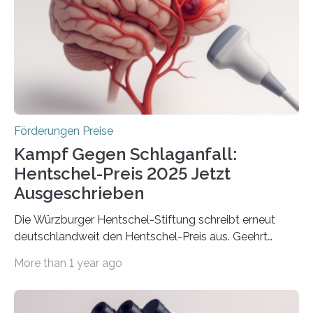
Innovationsprogramm Mittelstand (ZIM) und
Innovationskompetenz INNO-KOM. Auf dem
Innovationstag Mittelstand 2025 am 5. Juni 2025 in
Berlin überbrachte das Bundesministerium für
Wirtschaft und Energie eine gute Nachricht:
Überplanmäßige Verpflichtungsermächtigungen in
Höhe…
Förderungen Preise
Kampf Gegen Schlaganfall:
Hentschel-Preis 2025 Jetzt
Ausgeschrieben
Die Würzburger Hentschel-Stiftung schreibt erneut
deutschlandweit den Hentschel-Preis aus. Geehrt
werden soll eine herausragende Doktorarbeit oder eine
More than 1 year ago
hochrangige wissenschaftliche Publikation zum Thema
Schlaganfall. Die Hentschel-Stiftung „Kampf dem
Schlaganfall“ mit Sitz in Würzburg fördert die