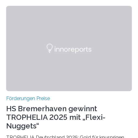
wissenschaftlichen Entdeckungen im biomedizinischen
Bereich auszuzeichnen. Er hat sich einen wachsenden
Ruf als Vorstufe zum Nobelpreis erarbeitet, da er in
einer früheren Ausgabe zwei Autoren auszeichnete, die
später mit dem Nobelpreis für Medizin geehrt wurden.
Die vierte Ausgabe des internationalen Preises der BIAL
Foundation, des BIAL Award in Biomedicine ist in
vollem…
Förderungen Preise
HS Bremerhaven gewinnt
TROPHELIA 2025 mit „Flexi-
Nuggets“
TROPHELIA Deutschland 2025: Gold für knusprigen