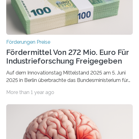
Förderungen Preise
Fördermittel Von 272 Mio. Euro Für
Industrieforschung Freigegeben
Auf dem Innovationstag Mittelstand 2025 am 5. Juni
2025 in Berlin überbrachte das Bundesministerium für
Wirtschaft und Energie eine gute Nachricht:
More than 1 year ago
Überplanmäßige Verpflichtungsermächtigungen in
Höhe von bis zu 272 Millionen Euro wurden in dieser
Woche vom Haushaltsausschuss freigegeben – unter
anderem zur Unterstützung der
Industrieforschungsprogramme Industrielle
Gemeinschaftsforschung (IGF), Zentrales