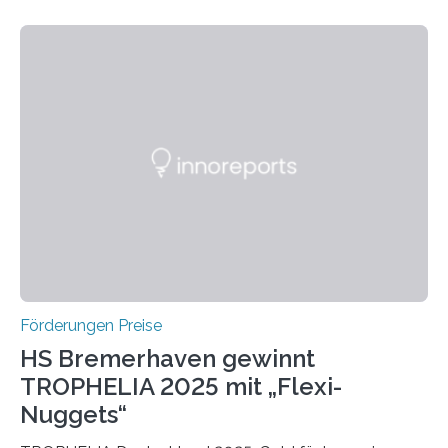
wissenschaftlichen Entdeckungen im biomedizinischen
Bereich auszuzeichnen. Er hat sich einen wachsenden
Ruf als Vorstufe zum Nobelpreis erarbeitet, da er in
einer früheren Ausgabe zwei Autoren auszeichnete, die
später mit dem Nobelpreis für Medizin geehrt wurden.
Die vierte Ausgabe des internationalen Preises der BIAL
Foundation, des BIAL Award in Biomedicine ist in
vollem…
Förderungen Preise
HS Bremerhaven gewinnt
TROPHELIA 2025 mit „Flexi-
Nuggets“