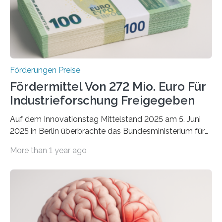
Förderungen Preise
Fördermittel Von 272 Mio. Euro Für
Industrieforschung Freigegeben
Auf dem Innovationstag Mittelstand 2025 am 5. Juni
2025 in Berlin überbrachte das Bundesministerium für
Wirtschaft und Energie eine gute Nachricht:
More than 1 year ago
Überplanmäßige Verpflichtungsermächtigungen in
Höhe von bis zu 272 Millionen Euro wurden in dieser
Woche vom Haushaltsausschuss freigegeben – unter
anderem zur Unterstützung der
Industrieforschungsprogramme Industrielle
Gemeinschaftsforschung (IGF), Zentrales