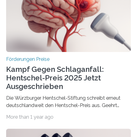
Innovationsprogramm Mittelstand (ZIM) und
Innovationskompetenz INNO-KOM. Auf dem
Innovationstag Mittelstand 2025 am 5. Juni 2025 in
Berlin überbrachte das Bundesministerium für
Wirtschaft und Energie eine gute Nachricht:
Überplanmäßige Verpflichtungsermächtigungen in
Höhe…
Förderungen Preise
Kampf Gegen Schlaganfall:
Hentschel-Preis 2025 Jetzt
Ausgeschrieben
Die Würzburger Hentschel-Stiftung schreibt erneut
deutschlandweit den Hentschel-Preis aus. Geehrt
werden soll eine herausragende Doktorarbeit oder eine
More than 1 year ago
hochrangige wissenschaftliche Publikation zum Thema
Schlaganfall. Die Hentschel-Stiftung „Kampf dem
Schlaganfall“ mit Sitz in Würzburg fördert die