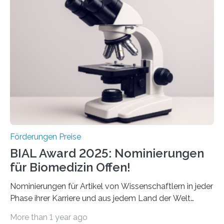
Schlaganfallforschung, um die Behandlung der
Betroffenen zu verbessern. Dazu schreibt sie auch in
diesem Jahr wieder deutschlandweit den Hentschel-
Preis aus. Er richtet sich gezielt an jüngere
Forscherinnen und Forscher unter 40 Jahren. Geehrt
werden soll eine herausragende Doktorarbeit oder eine
hochrangige wissenschaftliche Publikation zum Thema
Schlaganfall….
Förderungen Preise
BIAL Award 2025: Nominierungen
für Biomedizin Offen!
Nominierungen für Artikel von Wissenschaftlern in jeder
Phase ihrer Karriere und aus jedem Land der Welt
willkommen sind Dieser internationale Preis wurde ins
More than 1 year ago
Leben gerufen, um die bemerkenswertesten