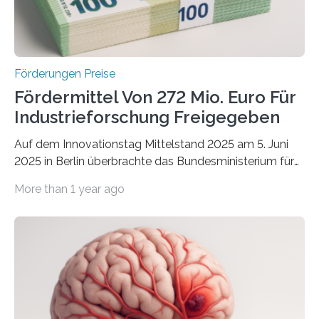
Förderungen Preise
Fördermittel Von 272 Mio. Euro Für
Industrieforschung Freigegeben
Auf dem Innovationstag Mittelstand 2025 am 5. Juni
2025 in Berlin überbrachte das Bundesministerium für
Wirtschaft und Energie eine gute Nachricht:
More than 1 year ago
Überplanmäßige Verpflichtungsermächtigungen in
Höhe von bis zu 272 Millionen Euro wurden in dieser
Woche vom Haushaltsausschuss freigegeben – unter
anderem zur Unterstützung der
Industrieforschungsprogramme Industrielle
Gemeinschaftsforschung (IGF), Zentrales
Innovationsprogramm Mittelstand (ZIM) und
Innovationskompetenz INNO-KOM. Auf dem