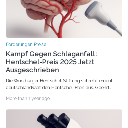
Innovationstag Mittelstand 2025 am 5. Juni 2025 in
Berlin überbrachte das Bundesministerium für
Wirtschaft und Energie eine gute Nachricht:
Überplanmäßige Verpflichtungsermächtigungen in
Höhe…
Förderungen Preise
Kampf Gegen Schlaganfall:
Hentschel-Preis 2025 Jetzt
Ausgeschrieben
Die Würzburger Hentschel-Stiftung schreibt erneut
deutschlandweit den Hentschel-Preis aus. Geehrt
werden soll eine herausragende Doktorarbeit oder eine
More than 1 year ago
hochrangige wissenschaftliche Publikation zum Thema
Schlaganfall. Die Hentschel-Stiftung „Kampf dem
Schlaganfall“ mit Sitz in Würzburg fördert die
Schlaganfallforschung, um die Behandlung der