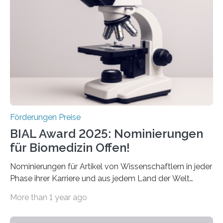
Betroffenen zu verbessern. Dazu schreibt sie auch in
diesem Jahr wieder deutschlandweit den Hentschel-
Preis aus. Er richtet sich gezielt an jüngere
Forscherinnen und Forscher unter 40 Jahren. Geehrt
werden soll eine herausragende Doktorarbeit oder eine
hochrangige wissenschaftliche Publikation zum Thema
Schlaganfall….
Förderungen Preise
BIAL Award 2025: Nominierungen
für Biomedizin Offen!
Nominierungen für Artikel von Wissenschaftlern in jeder
Phase ihrer Karriere und aus jedem Land der Welt
willkommen sind Dieser internationale Preis wurde ins
More than 1 year ago
Leben gerufen, um die bemerkenswertesten
wissenschaftlichen Entdeckungen im biomedizinischen