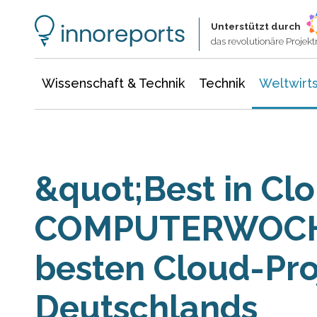
Wissenschaft & Technik
Informationstechnologie
Energie & Elektrotechnik
Unterstützt durch
das revolutionäre Proje
Wissenschaft & Technik
Technik
Weltwirts
&quot;Best in Cl
COMPUTERWOCHE
besten Cloud-Pro
Deutschlands