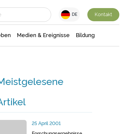
 Leben
Medien & Ereignisse
Interdisziplinäre Forschung
Veranstaltungsnachrichten
n Chemie
Gesellschaftswissenschaften
Kontakt
DE
eben
Medien & Ereignisse
Bildung
Meistgelesene
Artikel
25 April 2001
Forschungsergebnisse