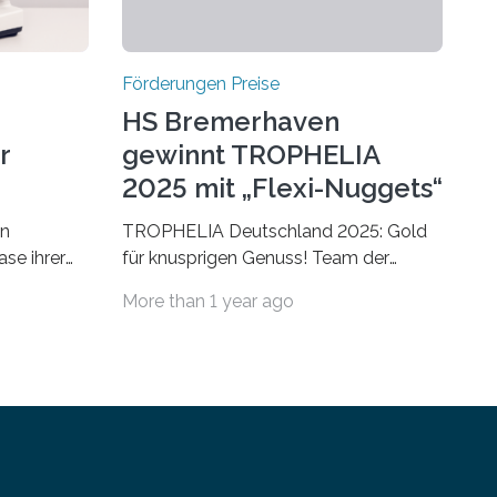
Förderungen Preise
HS Bremerhaven
r
gewinnt TROPHELIA
2025 mit „Flexi-Nuggets“
on
TROPHELIA Deutschland 2025: Gold
ase ihrer
für knusprigen Genuss! Team der
 der Welt
Hochschule Bremerhaven gewinnt mit
More than 1 year ago
rnationale
“Flexi-Nuggets” und vertritt
en, um die
Deutschland bei ECOTROPHELIAMit
der Produktidee “Flexi-Nuggets”
ungen im
gewinnt das Studierenden-Team der
Hochschule Bremerhaven den
inen
diesjährigen TROPHELIA-Wettbewerb.
fe zum
Der Ideenwettbewerb richtet sich an