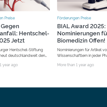
n Preise
Förderungen Preise
 Gegen
BIAL Award 2025:
anfall: Hentschel-
Nominierungen fü
025 Jetzt
Biomedizin Offen!
chrieben
rger Hentschel-Stiftung
Nominierungen für Artikel v
rneut deutschlandweit den
Wissenschaftlern in jeder Ph
Preis aus. Geehrt werden
Karriere und aus jedem Land
1 year ago
More than 1 year ago
herausragende Doktorarbeit
willkommen sind Dieser inte
hochrangige
Preis wurde ins Leben geruf
ftliche Publikation zum
bemerkenswertesten
aganfall. Die Hentschel-
wissenschaftlichen Entdeck
Kampf dem Schlaganfall“ mit
biomedizinischen Bereich
zburg fördert die
auszuzeichnen. Er hat sich e
llforschung, um die
wachsenden Ruf als Vorstu