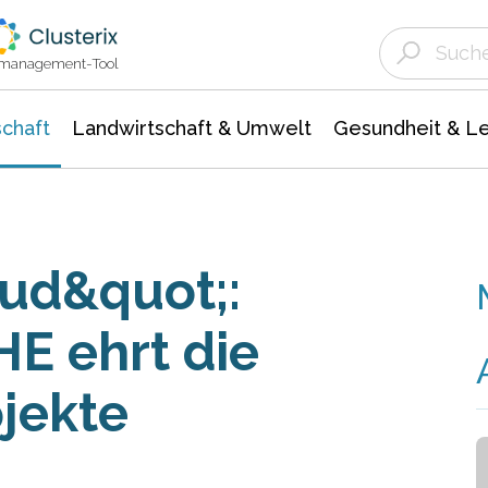
Landwirtschaft & Umwelt
Gesundheit &
Agrar- Forstwissenschaften
Unternehmensmeldungen
Biowissenschafte
Ökologie Umwelt- Naturschutz
ktmanagement-Tool
chaft
Landwirtschaft & Umwelt
Gesundheit & L
oud&quot;:
 ehrt die
jekte