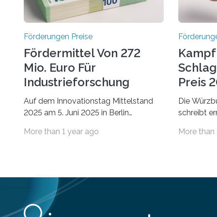
Förderungen Preise
Förderunge
Fördermittel Von 272
Kampf
Mio. Euro Für
Schlag
Industrieforschung
Preis 2
Freigegeben
Ausges
Auf dem Innovationstag Mittelstand
Die Würzbu
2025 am 5. Juni 2025 in Berlin
schreibt e
überbrachte das Bundesministerium
Hentschel-
More than 1 year ago
More than 
für Wirtschaft und Energie eine gute
soll eine 
Nachricht: Überplanmäßige
oder eine 
Verpflichtungsermächtigungen in Höhe
wissenscha
von bis zu 272 Millionen Euro wurden in
Thema Schl
dieser Woche vom
Stiftung „
Haushaltsausschuss freigegeben –
Sitz in Wür
unter anderem zur Unterstützung der
Schlaganfa