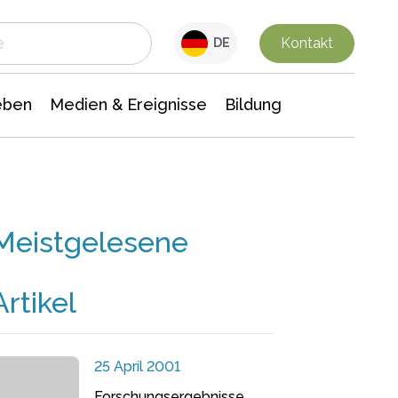
 Leben
Medien & Ereignisse
Interdisziplinäre Forschung
Veranstaltungsnachrichten
n Chemie
Gesellschaftswissenschaften
Kontakt
DE
eben
Medien & Ereignisse
Bildung
Meistgelesene
Artikel
25 April 2001
Forschungsergebnisse