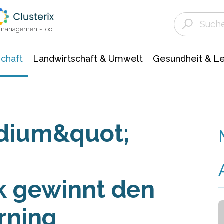
Landwirtschaft & Umwelt
Gesundheit &
Agrar- Forstwissenschaften
Unternehmensmeldungen
Biowissenschafte
Ökologie Umwelt- Naturschutz
ktmanagement-Tool
chaft
Landwirtschaft & Umwelt
Gesundheit & L
udium&quot;
 gewinnt den
rning