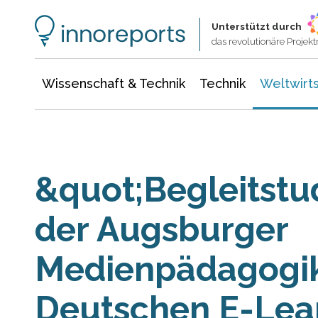
Wissenschaft & Technik
Informationstechnologie
Energie & Elektrotechnik
Unterstützt durch
das revolutionäre Proje
Wissenschaft & Technik
Technik
Weltwirts
&quot;Begleitst
der Augsburger
Medienpädagogik
Deutschen E-Lea