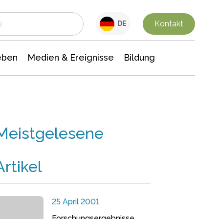
 Leben
Medien & Ereignisse
Interdisziplinäre Forschung
Veranstaltungsnachrichten
n Chemie
Gesellschaftswissenschaften
Kontakt
DE
eben
Medien & Ereignisse
Bildung
Meistgelesene
Artikel
25 April 2001
Forschungsergebnisse