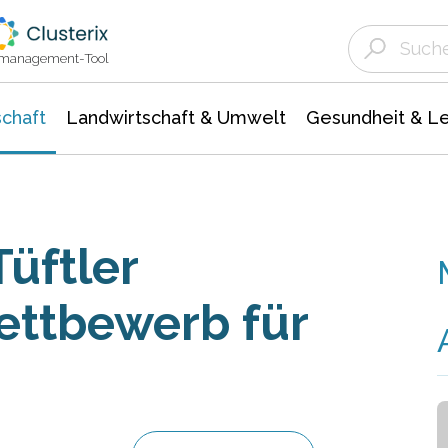
Landwirtschaft & Umwelt
Gesundheit &
Agrar- Forstwissenschaften
Unternehmensmeldungen
Biowissenschafte
Ökologie Umwelt- Naturschutz
ktmanagement-Tool
chaft
Landwirtschaft & Umwelt
Gesundheit & L
üftler
ettbewerb für