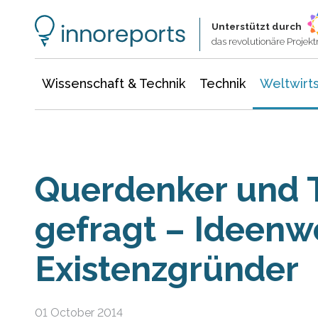
Wissenschaft & Technik
Informationstechnologie
Energie & Elektrotechnik
Unterstützt durch
das revolutionäre Proje
Wissenschaft & Technik
Technik
Weltwirts
Querdenker und T
gefragt – Ideenw
Existenzgründer
01 October 2014