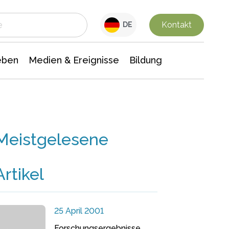
 Leben
Medien & Ereignisse
Interdisziplinäre Forschung
Veranstaltungsnachrichten
n Chemie
Gesellschaftswissenschaften
Kontakt
DE
eben
Medien & Ereignisse
Bildung
Meistgelesene
Artikel
25 April 2001
Forschungsergebnisse