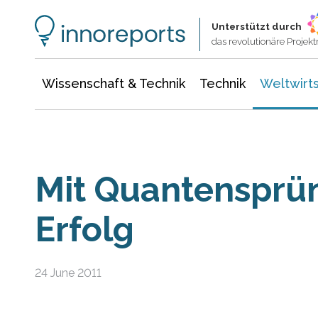
Wissenschaft & Technik
Informationstechnologie
Energie & Elektrotechnik
Unterstützt durch
das revolutionäre Proje
Wissenschaft & Technik
Technik
Weltwirts
Mit Quantensprü
Erfolg
24 June 2011