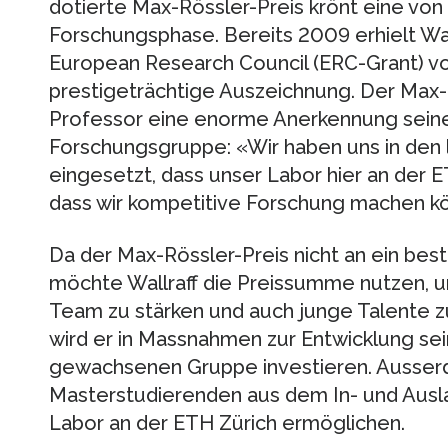
dotierte Max-Rössler-Preis krönt eine von
Forschungsphase. Bereits 2009 erhielt Wal
European Research Council (ERC-Grant) von
prestigeträchtige Auszeichnung. Der Max-R
Professor eine enorme Anerkennung seiner
Forschungsgruppe: «Wir haben uns in den 
eingesetzt, dass unser Labor hier an der
dass wir kompetitive Forschung machen kön
Da der Max-Rössler-Preis nicht an ein bes
möchte Wallraff die Preissumme nutzen, 
Team zu stärken und auch junge Talente zu
wird er in Massnahmen zur Entwicklung sein
gewachsenen Gruppe investieren. Ausse
Masterstudierenden aus dem In- und Ausla
Labor an der ETH Zürich ermöglichen.