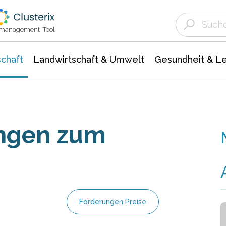
Landwirtschaft & Umwelt
Gesundheit &
Agrar- Forstwissenschaften
Unternehmensmeldungen
Biowissenschafte
Ökologie Umwelt- Naturschutz
ktmanagement-Tool
chaft
Landwirtschaft & Umwelt
Gesundheit & L
ngen zum
Förderungen Preise