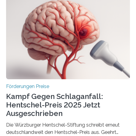
Woche vom Haushaltsausschuss freigegeben – unter
anderem zur Unterstützung der
Industrieforschungsprogramme Industrielle
Gemeinschaftsforschung (IGF), Zentrales
Innovationsprogramm Mittelstand (ZIM) und
Innovationskompetenz INNO-KOM. Auf dem
Innovationstag Mittelstand 2025 am 5. Juni 2025 in
Berlin überbrachte das Bundesministerium für
Wirtschaft und Energie eine gute Nachricht:
Überplanmäßige Verpflichtungsermächtigungen in
Höhe…
Förderungen Preise
Kampf Gegen Schlaganfall:
Hentschel-Preis 2025 Jetzt
Ausgeschrieben
Die Würzburger Hentschel-Stiftung schreibt erneut
deutschlandweit den Hentschel-Preis aus. Geehrt