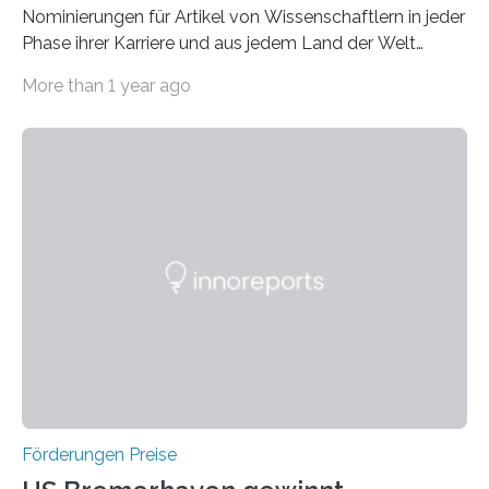
Nominierungen für Artikel von Wissenschaftlern in jeder
Phase ihrer Karriere und aus jedem Land der Welt
willkommen sind Dieser internationale Preis wurde ins
More than 1 year ago
Leben gerufen, um die bemerkenswertesten
wissenschaftlichen Entdeckungen im biomedizinischen
Bereich auszuzeichnen. Er hat sich einen wachsenden
Ruf als Vorstufe zum Nobelpreis erarbeitet, da er in
einer früheren Ausgabe zwei Autoren auszeichnete, die
später mit dem Nobelpreis für Medizin geehrt wurden.
Die vierte Ausgabe des internationalen Preises der BIAL
Foundation, des BIAL Award in Biomedicine ist in
vollem…
Förderungen Preise