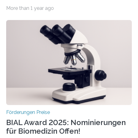
werden soll eine herausragende Doktorarbeit oder eine
More than 1 year ago
hochrangige wissenschaftliche Publikation zum Thema
Schlaganfall. Die Hentschel-Stiftung „Kampf dem
Schlaganfall“ mit Sitz in Würzburg fördert die
Schlaganfallforschung, um die Behandlung der
Betroffenen zu verbessern. Dazu schreibt sie auch in
diesem Jahr wieder deutschlandweit den Hentschel-
Preis aus. Er richtet sich gezielt an jüngere
Forscherinnen und Forscher unter 40 Jahren. Geehrt
werden soll eine herausragende Doktorarbeit oder eine
hochrangige wissenschaftliche Publikation zum Thema
Schlaganfall….
Förderungen Preise
BIAL Award 2025: Nominierungen
für Biomedizin Offen!