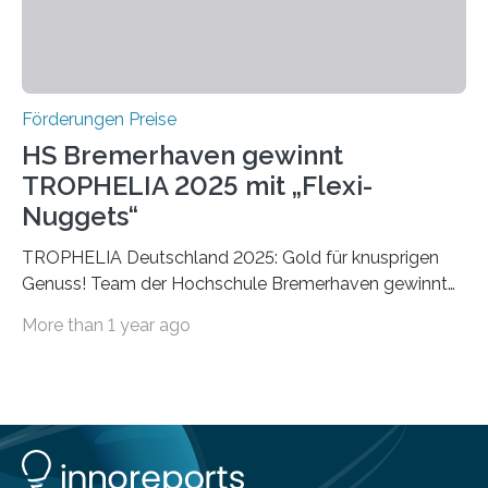
Förderungen Preise
HS Bremerhaven gewinnt
TROPHELIA 2025 mit „Flexi-
Nuggets“
TROPHELIA Deutschland 2025: Gold für knusprigen
Genuss! Team der Hochschule Bremerhaven gewinnt
mit “Flexi-Nuggets” und vertritt Deutschland bei
More than 1 year ago
ECOTROPHELIAMit der Produktidee “Flexi-Nuggets”
gewinnt das Studierenden-Team der Hochschule
Bremerhaven den diesjährigen TROPHELIA-
Wettbewerb. Der Ideenwettbewerb richtet sich an
Studierende der Lebensmittelwissenschaften und
wurde zum 16. Mal durch den Forschungskreis der