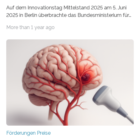
Auf dem Innovationstag Mittelstand 2025 am 5. Juni
2025 in Berlin überbrachte das Bundesministerium für
Wirtschaft und Energie eine gute Nachricht:
More than 1 year ago
Überplanmäßige Verpflichtungsermächtigungen in
Höhe von bis zu 272 Millionen Euro wurden in dieser
Woche vom Haushaltsausschuss freigegeben – unter
anderem zur Unterstützung der
Industrieforschungsprogramme Industrielle
Gemeinschaftsforschung (IGF), Zentrales
Innovationsprogramm Mittelstand (ZIM) und
Innovationskompetenz INNO-KOM. Auf dem
Innovationstag Mittelstand 2025 am 5. Juni 2025 in
Berlin überbrachte das Bundesministerium für
Wirtschaft und Energie eine gute Nachricht:
Überplanmäßige Verpflichtungsermächtigungen in
Höhe…
Förderungen Preise