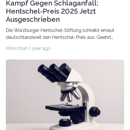
Kampf Gegen Schlaganfall:
Hentschel-Preis 2025 Jetzt
Ausgeschrieben
Die Würzburger Hentschel-Stiftung schreibt erneut
deutschlandweit den Hentschel-Preis aus. Geehrt
werden soll eine herausragende Doktorarbeit oder eine
More than 1 year ago
hochrangige wissenschaftliche Publikation zum Thema
Schlaganfall. Die Hentschel-Stiftung „Kampf dem
Schlaganfall“ mit Sitz in Würzburg fördert die
Schlaganfallforschung, um die Behandlung der
Betroffenen zu verbessern. Dazu schreibt sie auch in
diesem Jahr wieder deutschlandweit den Hentschel-
Preis aus. Er richtet sich gezielt an jüngere
Forscherinnen und Forscher unter 40 Jahren. Geehrt
werden soll eine herausragende Doktorarbeit oder eine
hochrangige wissenschaftliche Publikation zum Thema
Schlaganfall….