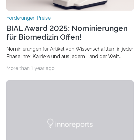
Förderungen Preise
BIAL Award 2025: Nominierungen
für Biomedizin Offen!
Nominierungen für Artikel von Wissenschaftlern in jeder
Phase ihrer Karriere und aus jedem Land der Welt
willkommen sind Dieser internationale Preis wurde ins
More than 1 year ago
Leben gerufen, um die bemerkenswertesten
wissenschaftlichen Entdeckungen im biomedizinischen
Bereich auszuzeichnen. Er hat sich einen wachsenden
Ruf als Vorstufe zum Nobelpreis erarbeitet, da er in
einer früheren Ausgabe zwei Autoren auszeichnete, die
später mit dem Nobelpreis für Medizin geehrt wurden.
Die vierte Ausgabe des internationalen Preises der BIAL
Foundation, des BIAL Award in Biomedicine ist in
vollem…