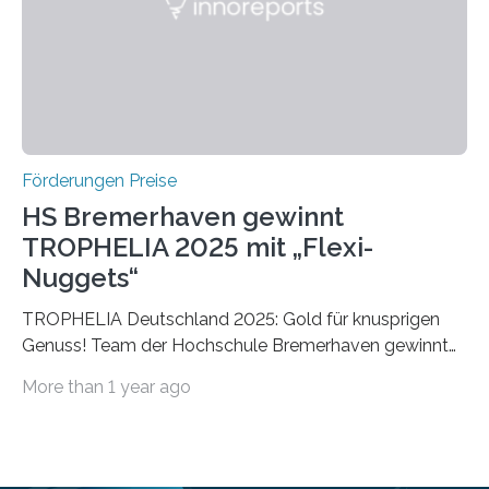
Foundation, des BIAL Award in Biomedicine ist in
vollem…
Förderungen Preise
HS Bremerhaven gewinnt
TROPHELIA 2025 mit „Flexi-
Nuggets“
TROPHELIA Deutschland 2025: Gold für knusprigen
Genuss! Team der Hochschule Bremerhaven gewinnt
mit “Flexi-Nuggets” und vertritt Deutschland bei
More than 1 year ago
ECOTROPHELIAMit der Produktidee “Flexi-Nuggets”
gewinnt das Studierenden-Team der Hochschule
Bremerhaven den diesjährigen TROPHELIA-
Wettbewerb. Der Ideenwettbewerb richtet sich an