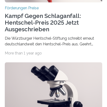
Förderungen Preise
Kampf Gegen Schlaganfall:
Hentschel-Preis 2025 Jetzt
Ausgeschrieben
Die Würzburger Hentschel-Stiftung schreibt erneut
deutschlandweit den Hentschel-Preis aus. Geehrt
werden soll eine herausragende Doktorarbeit oder eine
More than 1 year ago
hochrangige wissenschaftliche Publikation zum Thema
Schlaganfall. Die Hentschel-Stiftung „Kampf dem
Schlaganfall“ mit Sitz in Würzburg fördert die
Schlaganfallforschung, um die Behandlung der
Betroffenen zu verbessern. Dazu schreibt sie auch in
diesem Jahr wieder deutschlandweit den Hentschel-
Preis aus. Er richtet sich gezielt an jüngere
Forscherinnen und Forscher unter 40 Jahren. Geehrt
werden soll eine herausragende Doktorarbeit oder eine