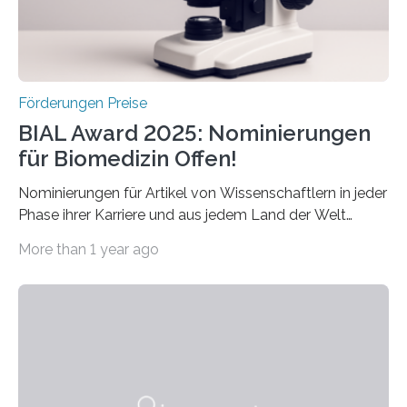
hochrangige wissenschaftliche Publikation zum Thema
Schlaganfall….
Förderungen Preise
BIAL Award 2025: Nominierungen
für Biomedizin Offen!
Nominierungen für Artikel von Wissenschaftlern in jeder
Phase ihrer Karriere und aus jedem Land der Welt
willkommen sind Dieser internationale Preis wurde ins
More than 1 year ago
Leben gerufen, um die bemerkenswertesten
wissenschaftlichen Entdeckungen im biomedizinischen
Bereich auszuzeichnen. Er hat sich einen wachsenden
Ruf als Vorstufe zum Nobelpreis erarbeitet, da er in
einer früheren Ausgabe zwei Autoren auszeichnete, die
später mit dem Nobelpreis für Medizin geehrt wurden.
Die vierte Ausgabe des internationalen Preises der BIAL