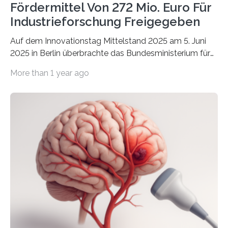
Fördermittel Von 272 Mio. Euro Für
Industrieforschung Freigegeben
Auf dem Innovationstag Mittelstand 2025 am 5. Juni
2025 in Berlin überbrachte das Bundesministerium für
Wirtschaft und Energie eine gute Nachricht:
More than 1 year ago
Überplanmäßige Verpflichtungsermächtigungen in
Höhe von bis zu 272 Millionen Euro wurden in dieser
Woche vom Haushaltsausschuss freigegeben – unter
anderem zur Unterstützung der
Industrieforschungsprogramme Industrielle
Gemeinschaftsforschung (IGF), Zentrales
Innovationsprogramm Mittelstand (ZIM) und
Innovationskompetenz INNO-KOM. Auf dem
Innovationstag Mittelstand 2025 am 5. Juni 2025 in
Berlin überbrachte das Bundesministerium für
Wirtschaft und Energie eine gute Nachricht:
Überplanmäßige Verpflichtungsermächtigungen in
Höhe…