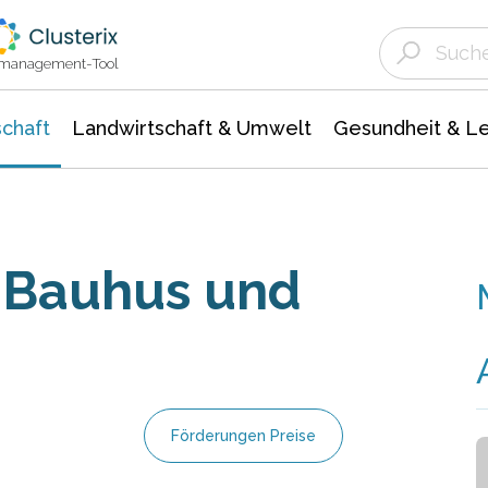
Landwirtschaft & Umwelt
Gesundheit &
Agrar- Forstwissenschaften
Unternehmensmeldungen
Biowissenschafte
Ökologie Umwelt- Naturschutz
ktmanagement-Tool
chaft
Landwirtschaft & Umwelt
Gesundheit & L
n Bauhus und
Förderungen Preise