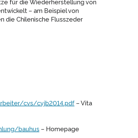
tze für die Wiederherstellung von
twickelt – am Beispiel von
en die Chilenische Flusszeder
arbeiter/cvs/cvjb2014.pdf
– Vita
mmlung/bauhus
– Homepage