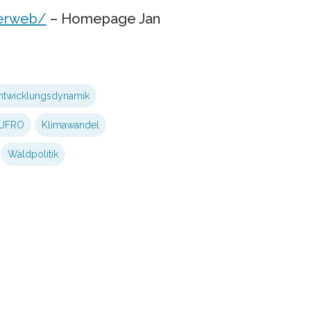
terweb/
– Homepage Jan
ntwicklungsdynamik
IUFRO
Klimawandel
Waldpolitik