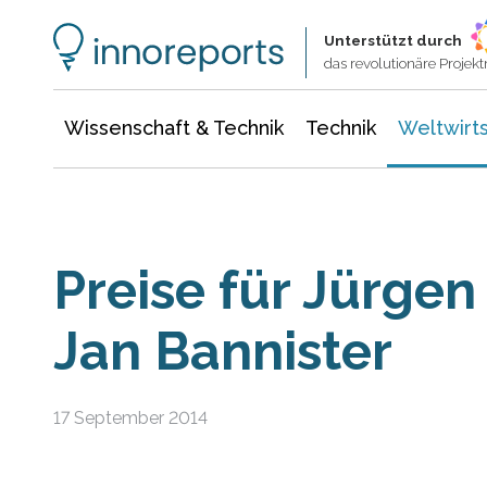
Wissenschaft & Technik
Informationstechnologie
Energie & Elektrotechnik
Unterstützt durch
das revolutionäre Proje
Wissenschaft & Technik
Technik
Weltwirts
Preise für Jürge
Jan Bannister
17 September 2014