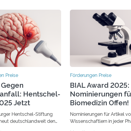
n Preise
Förderungen Preise
 Gegen
BIAL Award 2025:
anfall: Hentschel-
Nominierungen fü
025 Jetzt
Biomedizin Offen!
chrieben
rger Hentschel-Stiftung
Nominierungen für Artikel v
rneut deutschlandweit den
Wissenschaftlern in jeder Ph
Preis aus. Geehrt werden
Karriere und aus jedem Land