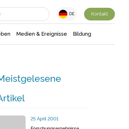
 Leben
Medien & Ereignisse
Interdisziplinäre Forschung
Veranstaltungsnachrichten
n Chemie
Gesellschaftswissenschaften
Kontakt
DE
eben
Medien & Ereignisse
Bildung
Meistgelesene
Artikel
25 April 2001
Forschungsergebnisse