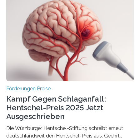
Woche vom Haushaltsausschuss freigegeben – unter
anderem zur Unterstützung der
Industrieforschungsprogramme Industrielle
Gemeinschaftsforschung (IGF), Zentrales
Innovationsprogramm Mittelstand (ZIM) und
Innovationskompetenz INNO-KOM. Auf dem
Innovationstag Mittelstand 2025 am 5. Juni 2025 in
Berlin überbrachte das Bundesministerium für
Wirtschaft und Energie eine gute Nachricht:
Überplanmäßige Verpflichtungsermächtigungen in
Höhe…
Förderungen Preise
Kampf Gegen Schlaganfall:
Hentschel-Preis 2025 Jetzt
Ausgeschrieben
Die Würzburger Hentschel-Stiftung schreibt erneut
deutschlandweit den Hentschel-Preis aus. Geehrt