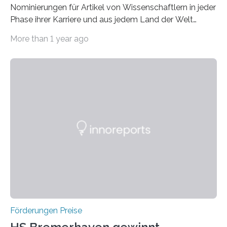
Nominierungen für Artikel von Wissenschaftlern in jeder
Phase ihrer Karriere und aus jedem Land der Welt
willkommen sind Dieser internationale Preis wurde ins
More than 1 year ago
Leben gerufen, um die bemerkenswertesten
wissenschaftlichen Entdeckungen im biomedizinischen
Bereich auszuzeichnen. Er hat sich einen wachsenden
Ruf als Vorstufe zum Nobelpreis erarbeitet, da er in
einer früheren Ausgabe zwei Autoren auszeichnete, die
später mit dem Nobelpreis für Medizin geehrt wurden.
Die vierte Ausgabe des internationalen Preises der BIAL
Foundation, des BIAL Award in Biomedicine ist in
vollem…
Förderungen Preise