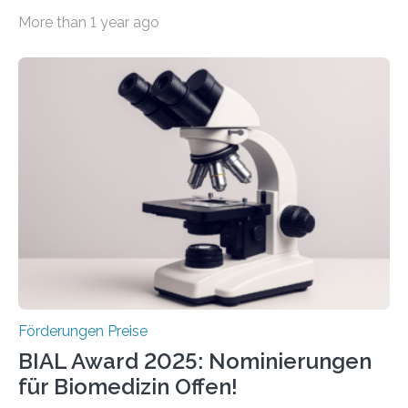
werden soll eine herausragende Doktorarbeit oder eine
More than 1 year ago
hochrangige wissenschaftliche Publikation zum Thema
Schlaganfall. Die Hentschel-Stiftung „Kampf dem
Schlaganfall“ mit Sitz in Würzburg fördert die
Schlaganfallforschung, um die Behandlung der
Betroffenen zu verbessern. Dazu schreibt sie auch in
diesem Jahr wieder deutschlandweit den Hentschel-
Preis aus. Er richtet sich gezielt an jüngere
Forscherinnen und Forscher unter 40 Jahren. Geehrt
werden soll eine herausragende Doktorarbeit oder eine
hochrangige wissenschaftliche Publikation zum Thema
Schlaganfall….
Förderungen Preise
BIAL Award 2025: Nominierungen
für Biomedizin Offen!