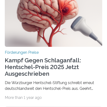
Gemeinschaftsforschung (IGF), Zentrales
Innovationsprogramm Mittelstand (ZIM) und
Innovationskompetenz INNO-KOM. Auf dem
Innovationstag Mittelstand 2025 am 5. Juni 2025 in
Berlin überbrachte das Bundesministerium für
Wirtschaft und Energie eine gute Nachricht:
Überplanmäßige Verpflichtungsermächtigungen in
Höhe…
Förderungen Preise
Kampf Gegen Schlaganfall:
Hentschel-Preis 2025 Jetzt
Ausgeschrieben
Die Würzburger Hentschel-Stiftung schreibt erneut
deutschlandweit den Hentschel-Preis aus. Geehrt
werden soll eine herausragende Doktorarbeit oder eine
More than 1 year ago
hochrangige wissenschaftliche Publikation zum Thema
Schlaganfall. Die Hentschel-Stiftung „Kampf dem