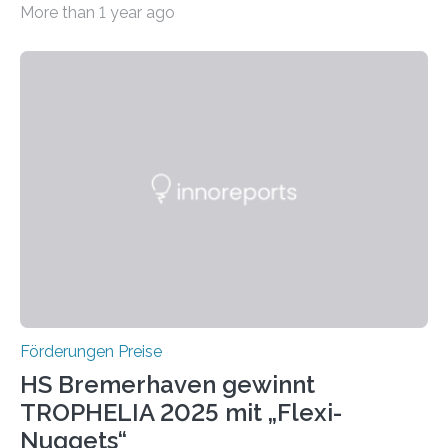
More than 1 year ago
Leben gerufen, um die bemerkenswertesten
wissenschaftlichen Entdeckungen im biomedizinischen
Bereich auszuzeichnen. Er hat sich einen wachsenden
Ruf als Vorstufe zum Nobelpreis erarbeitet, da er in
einer früheren Ausgabe zwei Autoren auszeichnete, die
später mit dem Nobelpreis für Medizin geehrt wurden.
Die vierte Ausgabe des internationalen Preises der BIAL
Foundation, des BIAL Award in Biomedicine ist in
vollem…
Förderungen Preise
HS Bremerhaven gewinnt
TROPHELIA 2025 mit „Flexi-
Nuggets“