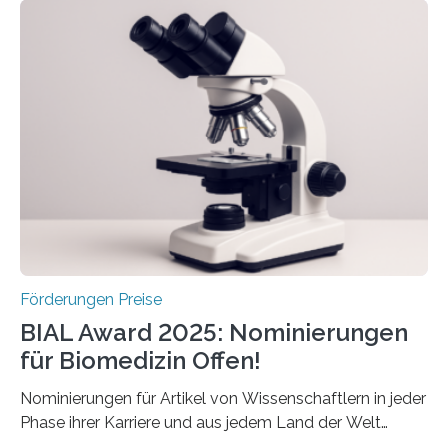
Schlaganfall“ mit Sitz in Würzburg fördert die
Schlaganfallforschung, um die Behandlung der
Betroffenen zu verbessern. Dazu schreibt sie auch in
diesem Jahr wieder deutschlandweit den Hentschel-
Preis aus. Er richtet sich gezielt an jüngere
Forscherinnen und Forscher unter 40 Jahren. Geehrt
werden soll eine herausragende Doktorarbeit oder eine
hochrangige wissenschaftliche Publikation zum Thema
Schlaganfall….
Förderungen Preise
BIAL Award 2025: Nominierungen
für Biomedizin Offen!
Nominierungen für Artikel von Wissenschaftlern in jeder
Phase ihrer Karriere und aus jedem Land der Welt
willkommen sind Dieser internationale Preis wurde ins