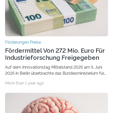
Förderungen Preise
Fördermittel Von 272 Mio. Euro Für
Industrieforschung Freigegeben
Auf dem Innovationstag Mittelstand 2025 am 5. Juni
2025 in Berlin überbrachte das Bundesministerium für
Wirtschaft und Energie eine gute Nachricht:
More than 1 year ago
Überplanmäßige Verpflichtungsermächtigungen in
Höhe von bis zu 272 Millionen Euro wurden in dieser
Woche vom Haushaltsausschuss freigegeben – unter
anderem zur Unterstützung der
Industrieforschungsprogramme Industrielle