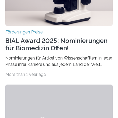
hochrangige wissenschaftliche Publikation zum Thema
Schlaganfall….
Förderungen Preise
BIAL Award 2025: Nominierungen
für Biomedizin Offen!
Nominierungen für Artikel von Wissenschaftlern in jeder
Phase ihrer Karriere und aus jedem Land der Welt
willkommen sind Dieser internationale Preis wurde ins
More than 1 year ago
Leben gerufen, um die bemerkenswertesten
wissenschaftlichen Entdeckungen im biomedizinischen
Bereich auszuzeichnen. Er hat sich einen wachsenden
Ruf als Vorstufe zum Nobelpreis erarbeitet, da er in
einer früheren Ausgabe zwei Autoren auszeichnete, die
später mit dem Nobelpreis für Medizin geehrt wurden.
Die vierte Ausgabe des internationalen Preises der BIAL