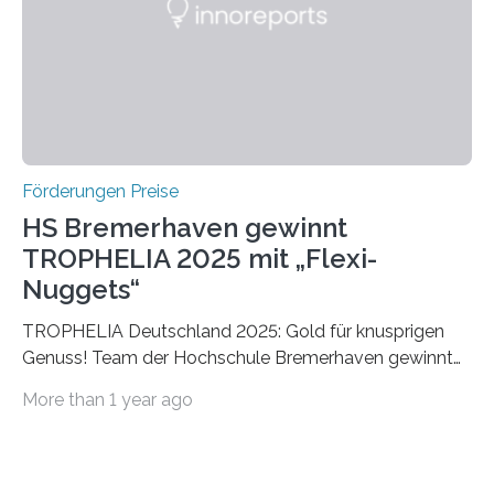
Foundation, des BIAL Award in Biomedicine ist in
vollem…
Förderungen Preise
HS Bremerhaven gewinnt
TROPHELIA 2025 mit „Flexi-
Nuggets“
TROPHELIA Deutschland 2025: Gold für knusprigen
Genuss! Team der Hochschule Bremerhaven gewinnt
mit “Flexi-Nuggets” und vertritt Deutschland bei
More than 1 year ago
ECOTROPHELIAMit der Produktidee “Flexi-Nuggets”
gewinnt das Studierenden-Team der Hochschule
Bremerhaven den diesjährigen TROPHELIA-
Wettbewerb. Der Ideenwettbewerb richtet sich an