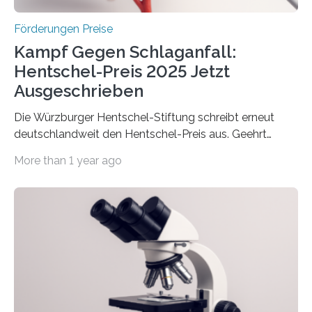
Höhe…
Förderungen Preise
Kampf Gegen Schlaganfall:
Hentschel-Preis 2025 Jetzt
Ausgeschrieben
Die Würzburger Hentschel-Stiftung schreibt erneut
deutschlandweit den Hentschel-Preis aus. Geehrt
werden soll eine herausragende Doktorarbeit oder eine
More than 1 year ago
hochrangige wissenschaftliche Publikation zum Thema
Schlaganfall. Die Hentschel-Stiftung „Kampf dem
Schlaganfall“ mit Sitz in Würzburg fördert die
Schlaganfallforschung, um die Behandlung der
Betroffenen zu verbessern. Dazu schreibt sie auch in
diesem Jahr wieder deutschlandweit den Hentschel-
Preis aus. Er richtet sich gezielt an jüngere
Forscherinnen und Forscher unter 40 Jahren. Geehrt
werden soll eine herausragende Doktorarbeit oder eine