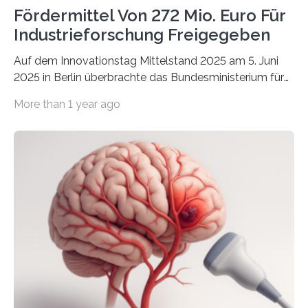
Fördermittel Von 272 Mio. Euro Für
Industrieforschung Freigegeben
Auf dem Innovationstag Mittelstand 2025 am 5. Juni
2025 in Berlin überbrachte das Bundesministerium für
Wirtschaft und Energie eine gute Nachricht:
More than 1 year ago
Überplanmäßige Verpflichtungsermächtigungen in
Höhe von bis zu 272 Millionen Euro wurden in dieser
Woche vom Haushaltsausschuss freigegeben – unter
anderem zur Unterstützung der
Industrieforschungsprogramme Industrielle
Gemeinschaftsforschung (IGF), Zentrales
Innovationsprogramm Mittelstand (ZIM) und
Innovationskompetenz INNO-KOM. Auf dem
Innovationstag Mittelstand 2025 am 5. Juni 2025 in
Berlin überbrachte das Bundesministerium für
Wirtschaft und Energie eine gute Nachricht:
Überplanmäßige Verpflichtungsermächtigungen in