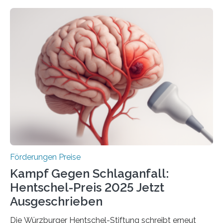
Höhe von bis zu 272 Millionen Euro wurden in dieser
Woche vom Haushaltsausschuss freigegeben – unter
anderem zur Unterstützung der
Industrieforschungsprogramme Industrielle
Gemeinschaftsforschung (IGF), Zentrales
Innovationsprogramm Mittelstand (ZIM) und
Innovationskompetenz INNO-KOM. Auf dem
Innovationstag Mittelstand 2025 am 5. Juni 2025 in
Berlin überbrachte das Bundesministerium für
Wirtschaft und Energie eine gute Nachricht:
Überplanmäßige Verpflichtungsermächtigungen in
Höhe…
Förderungen Preise
Kampf Gegen Schlaganfall:
Hentschel-Preis 2025 Jetzt
Ausgeschrieben
Die Würzburger Hentschel-Stiftung schreibt erneut