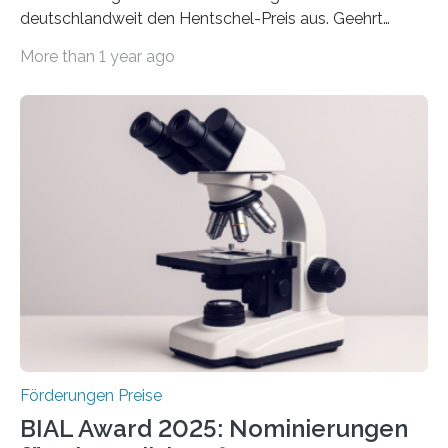
deutschlandweit den Hentschel-Preis aus. Geehrt
werden soll eine herausragende Doktorarbeit oder eine
More than 1 year ago
hochrangige wissenschaftliche Publikation zum Thema
Schlaganfall. Die Hentschel-Stiftung „Kampf dem
Schlaganfall“ mit Sitz in Würzburg fördert die
Schlaganfallforschung, um die Behandlung der
Betroffenen zu verbessern. Dazu schreibt sie auch in
diesem Jahr wieder deutschlandweit den Hentschel-
Preis aus. Er richtet sich gezielt an jüngere
Forscherinnen und Forscher unter 40 Jahren. Geehrt
werden soll eine herausragende Doktorarbeit oder eine
hochrangige wissenschaftliche Publikation zum Thema
Schlaganfall….
Förderungen Preise
BIAL Award 2025: Nominierungen