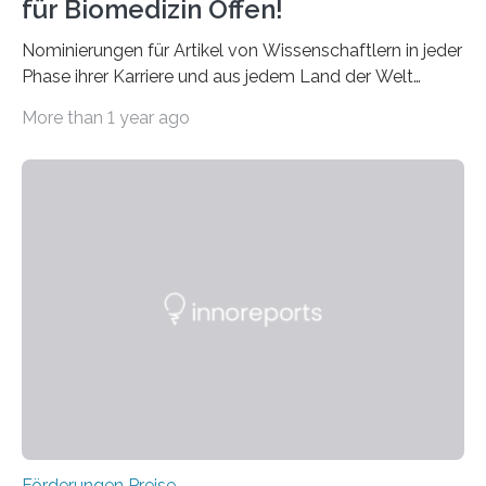
für Biomedizin Offen!
Nominierungen für Artikel von Wissenschaftlern in jeder
Phase ihrer Karriere und aus jedem Land der Welt
willkommen sind Dieser internationale Preis wurde ins
More than 1 year ago
Leben gerufen, um die bemerkenswertesten
wissenschaftlichen Entdeckungen im biomedizinischen
Bereich auszuzeichnen. Er hat sich einen wachsenden
Ruf als Vorstufe zum Nobelpreis erarbeitet, da er in
einer früheren Ausgabe zwei Autoren auszeichnete, die
später mit dem Nobelpreis für Medizin geehrt wurden.
Die vierte Ausgabe des internationalen Preises der BIAL
Foundation, des BIAL Award in Biomedicine ist in
vollem…
Förderungen Preise