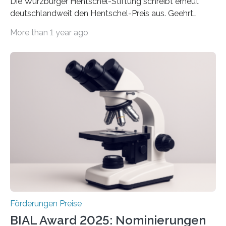
Die Würzburger Hentschel-Stiftung schreibt erneut
deutschlandweit den Hentschel-Preis aus. Geehrt
werden soll eine herausragende Doktorarbeit oder eine
More than 1 year ago
hochrangige wissenschaftliche Publikation zum Thema
Schlaganfall. Die Hentschel-Stiftung „Kampf dem
Schlaganfall“ mit Sitz in Würzburg fördert die
Schlaganfallforschung, um die Behandlung der
Betroffenen zu verbessern. Dazu schreibt sie auch in
diesem Jahr wieder deutschlandweit den Hentschel-
Preis aus. Er richtet sich gezielt an jüngere
Forscherinnen und Forscher unter 40 Jahren. Geehrt
werden soll eine herausragende Doktorarbeit oder eine
hochrangige wissenschaftliche Publikation zum Thema
Schlaganfall….
Förderungen Preise
BIAL Award 2025: Nominierungen