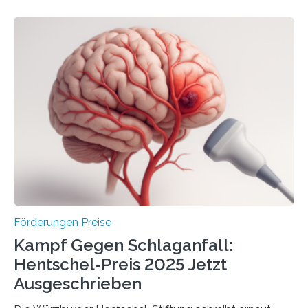
Höhe von bis zu 272 Millionen Euro wurden in dieser
Woche vom Haushaltsausschuss freigegeben – unter
anderem zur Unterstützung der
Industrieforschungsprogramme Industrielle
Gemeinschaftsforschung (IGF), Zentrales
Innovationsprogramm Mittelstand (ZIM) und
Innovationskompetenz INNO-KOM. Auf dem
Innovationstag Mittelstand 2025 am 5. Juni 2025 in
Berlin überbrachte das Bundesministerium für
Wirtschaft und Energie eine gute Nachricht:
Überplanmäßige Verpflichtungsermächtigungen in
Höhe…
Förderungen Preise
Kampf Gegen Schlaganfall:
Hentschel-Preis 2025 Jetzt
Ausgeschrieben