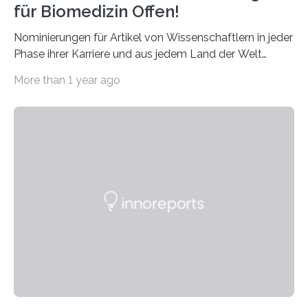
für Biomedizin Offen!
Nominierungen für Artikel von Wissenschaftlern in jeder
Phase ihrer Karriere und aus jedem Land der Welt
willkommen sind Dieser internationale Preis wurde ins
More than 1 year ago
Leben gerufen, um die bemerkenswertesten
wissenschaftlichen Entdeckungen im biomedizinischen
Bereich auszuzeichnen. Er hat sich einen wachsenden
Ruf als Vorstufe zum Nobelpreis erarbeitet, da er in
einer früheren Ausgabe zwei Autoren auszeichnete, die
später mit dem Nobelpreis für Medizin geehrt wurden.
Die vierte Ausgabe des internationalen Preises der BIAL
Foundation, des BIAL Award in Biomedicine ist in
vollem…