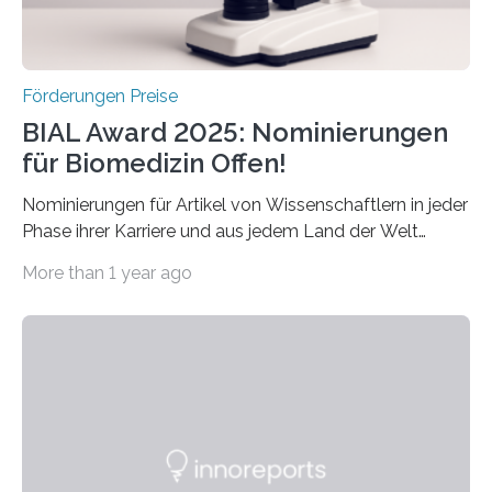
Förderungen Preise
BIAL Award 2025: Nominierungen
für Biomedizin Offen!
Nominierungen für Artikel von Wissenschaftlern in jeder
Phase ihrer Karriere und aus jedem Land der Welt
willkommen sind Dieser internationale Preis wurde ins
More than 1 year ago
Leben gerufen, um die bemerkenswertesten
wissenschaftlichen Entdeckungen im biomedizinischen
Bereich auszuzeichnen. Er hat sich einen wachsenden
Ruf als Vorstufe zum Nobelpreis erarbeitet, da er in
einer früheren Ausgabe zwei Autoren auszeichnete, die
später mit dem Nobelpreis für Medizin geehrt wurden.
Die vierte Ausgabe des internationalen Preises der BIAL
Foundation, des BIAL Award in Biomedicine ist in