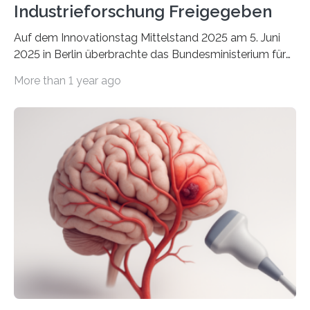
Industrieforschung Freigegeben
Auf dem Innovationstag Mittelstand 2025 am 5. Juni
2025 in Berlin überbrachte das Bundesministerium für
Wirtschaft und Energie eine gute Nachricht:
More than 1 year ago
Überplanmäßige Verpflichtungsermächtigungen in
Höhe von bis zu 272 Millionen Euro wurden in dieser
Woche vom Haushaltsausschuss freigegeben – unter
anderem zur Unterstützung der
Industrieforschungsprogramme Industrielle
Gemeinschaftsforschung (IGF), Zentrales
Innovationsprogramm Mittelstand (ZIM) und
Innovationskompetenz INNO-KOM. Auf dem
Innovationstag Mittelstand 2025 am 5. Juni 2025 in
Berlin überbrachte das Bundesministerium für
Wirtschaft und Energie eine gute Nachricht:
Überplanmäßige Verpflichtungsermächtigungen in
Höhe…