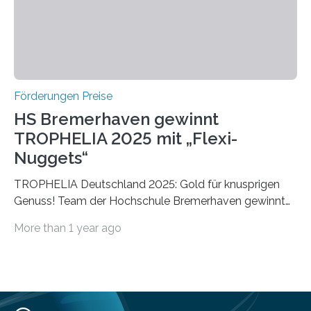
vollem…
Förderungen Preise
HS Bremerhaven gewinnt
TROPHELIA 2025 mit „Flexi-
Nuggets“
TROPHELIA Deutschland 2025: Gold für knusprigen
Genuss! Team der Hochschule Bremerhaven gewinnt
mit “Flexi-Nuggets” und vertritt Deutschland bei
More than 1 year ago
ECOTROPHELIAMit der Produktidee “Flexi-Nuggets”
gewinnt das Studierenden-Team der Hochschule
Bremerhaven den diesjährigen TROPHELIA-
Wettbewerb. Der Ideenwettbewerb richtet sich an
Studierende der Lebensmittelwissenschaften und