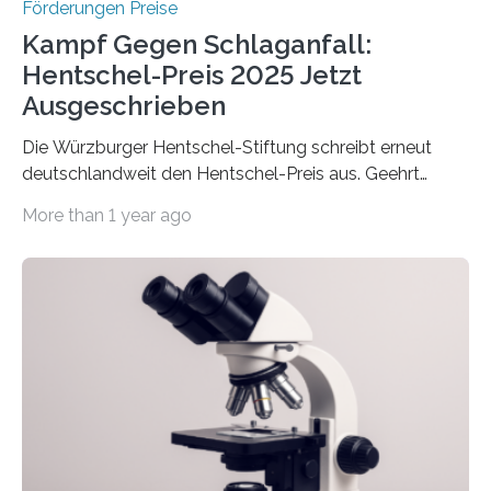
Förderungen Preise
Kampf Gegen Schlaganfall:
Hentschel-Preis 2025 Jetzt
Ausgeschrieben
Die Würzburger Hentschel-Stiftung schreibt erneut
deutschlandweit den Hentschel-Preis aus. Geehrt
werden soll eine herausragende Doktorarbeit oder eine
More than 1 year ago
hochrangige wissenschaftliche Publikation zum Thema
Schlaganfall. Die Hentschel-Stiftung „Kampf dem
Schlaganfall“ mit Sitz in Würzburg fördert die
Schlaganfallforschung, um die Behandlung der
Betroffenen zu verbessern. Dazu schreibt sie auch in
diesem Jahr wieder deutschlandweit den Hentschel-
Preis aus. Er richtet sich gezielt an jüngere
Forscherinnen und Forscher unter 40 Jahren. Geehrt
werden soll eine herausragende Doktorarbeit oder eine
hochrangige wissenschaftliche Publikation zum Thema
Schlaganfall….