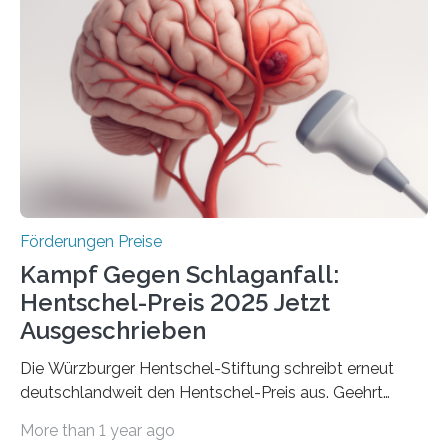
Industrieforschungsprogramme Industrielle
Gemeinschaftsforschung (IGF), Zentrales
Innovationsprogramm Mittelstand (ZIM) und
Innovationskompetenz INNO-KOM. Auf dem
Innovationstag Mittelstand 2025 am 5. Juni 2025 in
Berlin überbrachte das Bundesministerium für
Wirtschaft und Energie eine gute Nachricht:
Überplanmäßige Verpflichtungsermächtigungen in
Höhe…
Förderungen Preise
Kampf Gegen Schlaganfall:
Hentschel-Preis 2025 Jetzt
Ausgeschrieben
Die Würzburger Hentschel-Stiftung schreibt erneut
deutschlandweit den Hentschel-Preis aus. Geehrt
werden soll eine herausragende Doktorarbeit oder eine
More than 1 year ago
hochrangige wissenschaftliche Publikation zum Thema