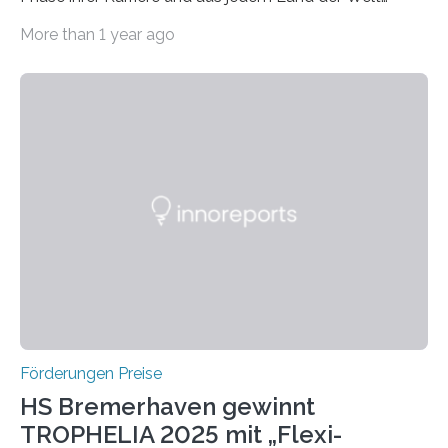
willkommen sind Dieser internationale Preis wurde ins
More than 1 year ago
Leben gerufen, um die bemerkenswertesten
wissenschaftlichen Entdeckungen im biomedizinischen
Bereich auszuzeichnen. Er hat sich einen wachsenden
Ruf als Vorstufe zum Nobelpreis erarbeitet, da er in
einer früheren Ausgabe zwei Autoren auszeichnete, die
später mit dem Nobelpreis für Medizin geehrt wurden.
Die vierte Ausgabe des internationalen Preises der BIAL
Foundation, des BIAL Award in Biomedicine ist in
vollem…
Förderungen Preise
HS Bremerhaven gewinnt
TROPHELIA 2025 mit „Flexi-