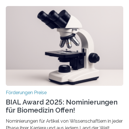
Schlaganfall. Die Hentschel-Stiftung „Kampf dem
Schlaganfall“ mit Sitz in Würzburg fördert die
Schlaganfallforschung, um die Behandlung der
Betroffenen zu verbessern. Dazu schreibt sie auch in
diesem Jahr wieder deutschlandweit den Hentschel-
Preis aus. Er richtet sich gezielt an jüngere
Forscherinnen und Forscher unter 40 Jahren. Geehrt
werden soll eine herausragende Doktorarbeit oder eine
hochrangige wissenschaftliche Publikation zum Thema
Schlaganfall….
Förderungen Preise
BIAL Award 2025: Nominierungen
für Biomedizin Offen!
Nominierungen für Artikel von Wissenschaftlern in jeder
Phase ihrer Karriere und aus jedem Land der Welt