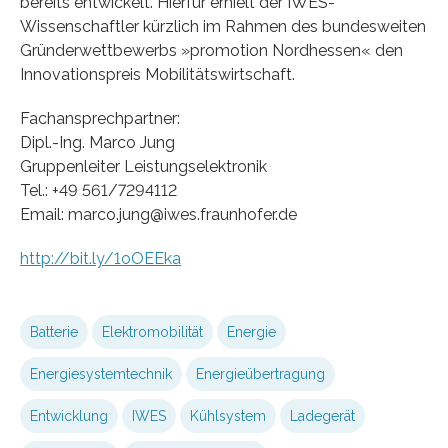
bereits entwickelt. Hierfür erhielt der IWES-
Wissenschaftler kürzlich im Rahmen des bundesweiten
Gründerwettbewerbs »promotion Nordhessen« den
Innovationspreis Mobilitätswirtschaft.
Fachansprechpartner:
Dipl.-Ing. Marco Jung
Gruppenleiter Leistungselektronik
Tel.: +49 561/7294112
Email: marco.jung@iwes.fraunhofer.de
http://bit.ly/1oOEEka
Batterie
Elektromobilität
Energie
Energiesystemtechnik
Energieübertragung
Entwicklung
IWES
Kühlsystem
Ladegerät