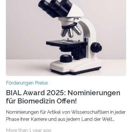
Schlaganfall“ mit Sitz in Würzburg fördert die
Schlaganfallforschung, um die Behandlung der
Betroffenen zu verbessern. Dazu schreibt sie auch in
diesem Jahr wieder deutschlandweit den Hentschel-
Preis aus. Er richtet sich gezielt an jüngere
Forscherinnen und Forscher unter 40 Jahren. Geehrt
werden soll eine herausragende Doktorarbeit oder eine
hochrangige wissenschaftliche Publikation zum Thema
Schlaganfall….
Förderungen Preise
BIAL Award 2025: Nominierungen
für Biomedizin Offen!
Nominierungen für Artikel von Wissenschaftlern in jeder
Phase ihrer Karriere und aus jedem Land der Welt
willkommen sind Dieser internationale Preis wurde ins
More than 1 year ago