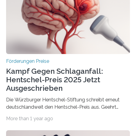
Innovationsprogramm Mittelstand (ZIM) und
Innovationskompetenz INNO-KOM. Auf dem
Innovationstag Mittelstand 2025 am 5. Juni 2025 in
Berlin überbrachte das Bundesministerium für
Wirtschaft und Energie eine gute Nachricht:
Überplanmäßige Verpflichtungsermächtigungen in
Höhe…
Förderungen Preise
Kampf Gegen Schlaganfall:
Hentschel-Preis 2025 Jetzt
Ausgeschrieben
Die Würzburger Hentschel-Stiftung schreibt erneut
deutschlandweit den Hentschel-Preis aus. Geehrt
werden soll eine herausragende Doktorarbeit oder eine
More than 1 year ago
hochrangige wissenschaftliche Publikation zum Thema
Schlaganfall. Die Hentschel-Stiftung „Kampf dem