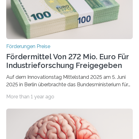
Förderungen Preise
Fördermittel Von 272 Mio. Euro Für
Industrieforschung Freigegeben
Auf dem Innovationstag Mittelstand 2025 am 5. Juni
2025 in Berlin überbrachte das Bundesministerium für
Wirtschaft und Energie eine gute Nachricht:
More than 1 year ago
Überplanmäßige Verpflichtungsermächtigungen in
Höhe von bis zu 272 Millionen Euro wurden in dieser
Woche vom Haushaltsausschuss freigegeben – unter
anderem zur Unterstützung der
Industrieforschungsprogramme Industrielle
Gemeinschaftsforschung (IGF), Zentrales