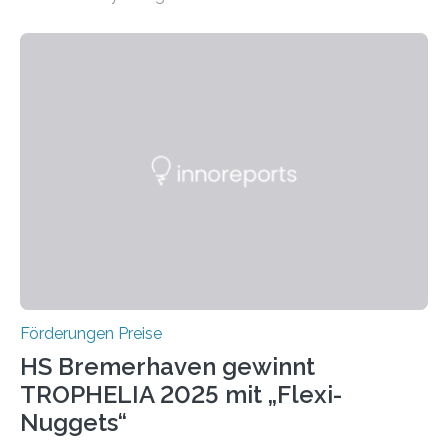
Leben gerufen, um die bemerkenswertesten
wissenschaftlichen Entdeckungen im biomedizinischen
Bereich auszuzeichnen. Er hat sich einen wachsenden
Ruf als Vorstufe zum Nobelpreis erarbeitet, da er in
einer früheren Ausgabe zwei Autoren auszeichnete, die
später mit dem Nobelpreis für Medizin geehrt wurden.
Die vierte Ausgabe des internationalen Preises der BIAL
Foundation, des BIAL Award in Biomedicine ist in
vollem…
Förderungen Preise
HS Bremerhaven gewinnt
TROPHELIA 2025 mit „Flexi-
Nuggets“