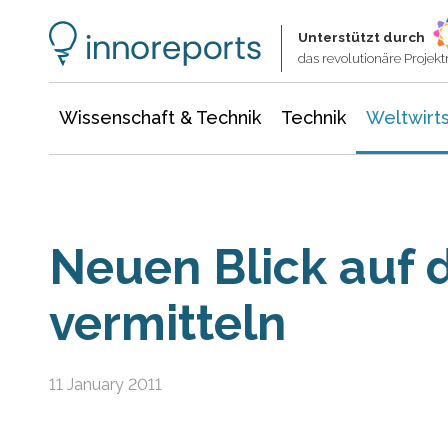
Wissenschaft & Technik
Informationstechnologie
Energie & Elektrotechnik
Unterstützt durch
das revolutionäre Proje
Wissenschaft & Technik
Technik
Weltwirts
Neuen Blick auf 
vermitteln
11 January 2011