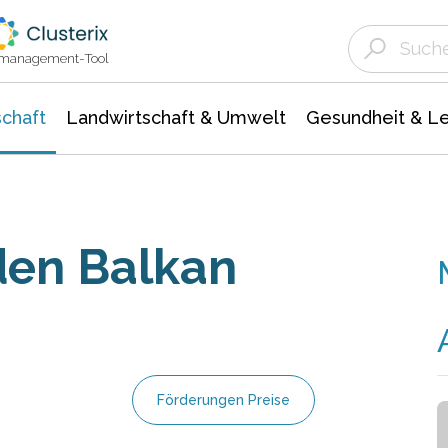
Landwirtschaft & Umwelt
Gesundheit &
Agrar- Forstwissenschaften
Unternehmensmeldungen
Biowissenschafte
Ökologie Umwelt- Naturschutz
ktmanagement-Tool
chaft
Landwirtschaft & Umwelt
Gesundheit & L
den Balkan
Förderungen Preise