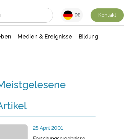
 Leben
Medien & Ereignisse
Interdisziplinäre Forschung
Veranstaltungsnachrichten
n Chemie
Gesellschaftswissenschaften
Kontakt
DE
eben
Medien & Ereignisse
Bildung
Meistgelesene
Artikel
25 April 2001
Forschungsergebnisse