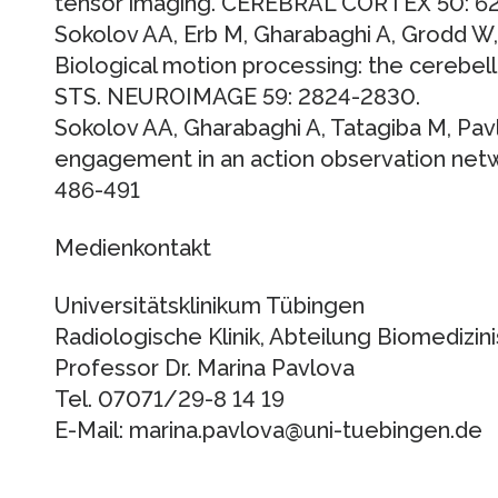
tensor imaging. CEREBRAL CORTEX 50: 62
Sokolov AA, Erb M, Gharabaghi A, Grodd W,
Biological motion processing: the cerebel
STS. NEUROIMAGE 59: 2824-2830.
Sokolov AA, Gharabaghi A, Tatagiba M, Pav
engagement in an action observation ne
486-491
Medienkontakt
Universitätsklinikum Tübingen
Radiologische Klinik, Abteilung Biomediz
Professor Dr. Marina Pavlova
Tel. 07071/29-8 14 19
E-Mail: marina.pavlova@uni-tuebingen.de