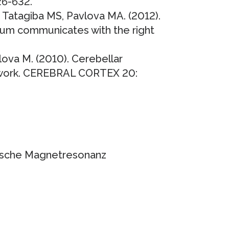
6-632.
 Tatagiba MS, Pavlova MA. (2012).
lum communicates with the right
lova M. (2010). Cerebellar
twork. CEREBRAL CORTEX 20:
inische Magnetresonanz