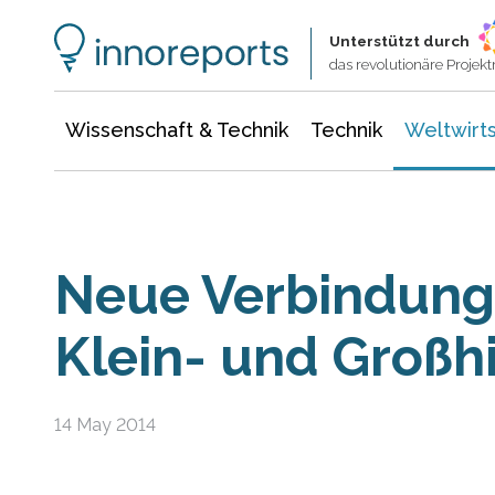
Wissenschaft & Technik
Informationstechnologie
Energie & Elektrotechnik
Unterstützt durch
das revolutionäre Proje
Wissenschaft & Technik
Technik
Weltwirts
Neue Verbindung
Klein- und Großh
14 May 2014