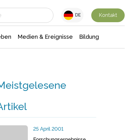
 Leben
Medien & Ereignisse
Interdisziplinäre Forschung
Veranstaltungsnachrichten
n Chemie
Gesellschaftswissenschaften
Kontakt
DE
eben
Medien & Ereignisse
Bildung
Meistgelesene
Artikel
25 April 2001
Forschungsergebnisse