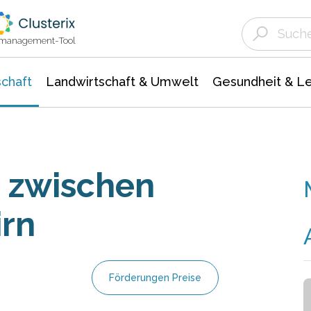
Landwirtschaft & Umwelt
Gesundheit &
Agrar- Forstwissenschaften
Unternehmensmeldungen
Biowissenschafte
Ökologie Umwelt- Naturschutz
ktmanagement-Tool
chaft
Landwirtschaft & Umwelt
Gesundheit & L
 zwischen
irn
Förderungen Preise