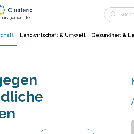
Landwirtschaft & Umwelt
Gesundheit &
Agrar- Forstwissenschaften
Unternehmensmeldungen
Biowissenschafte
Ökologie Umwelt- Naturschutz
ktmanagement-Tool
chaft
Landwirtschaft & Umwelt
Gesundheit & L
gegen
dliche
en