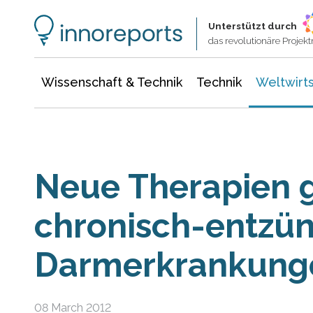
Wissenschaft & Technik
Informationstechnologie
Energie & Elektrotechnik
Unterstützt durch
das revolutionäre Proje
Wissenschaft & Technik
Technik
Weltwirts
Neue Therapien 
chronisch-entzün
Darmerkrankung
08 March 2012