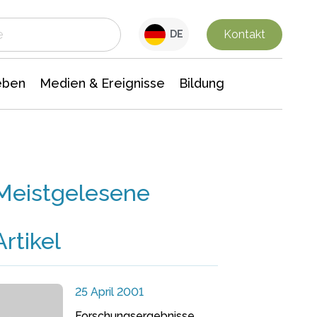
 Leben
Medien & Ereignisse
Interdisziplinäre Forschung
Veranstaltungsnachrichten
n Chemie
Gesellschaftswissenschaften
Kontakt
DE
eben
Medien & Ereignisse
Bildung
Meistgelesene
Artikel
25 April 2001
Forschungsergebnisse