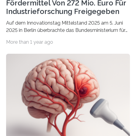
Fördermittel Von 272 Mio. Euro Für
Industrieforschung Freigegeben
Auf dem Innovationstag Mittelstand 2025 am 5. Juni
2025 in Berlin überbrachte das Bundesministerium für
Wirtschaft und Energie eine gute Nachricht:
More than 1 year ago
Überplanmäßige Verpflichtungsermächtigungen in
Höhe von bis zu 272 Millionen Euro wurden in dieser
Woche vom Haushaltsausschuss freigegeben – unter
anderem zur Unterstützung der
Industrieforschungsprogramme Industrielle
Gemeinschaftsforschung (IGF), Zentrales
Innovationsprogramm Mittelstand (ZIM) und
Innovationskompetenz INNO-KOM. Auf dem
Innovationstag Mittelstand 2025 am 5. Juni 2025 in
Berlin überbrachte das Bundesministerium für
Wirtschaft und Energie eine gute Nachricht:
Überplanmäßige Verpflichtungsermächtigungen in
Höhe…