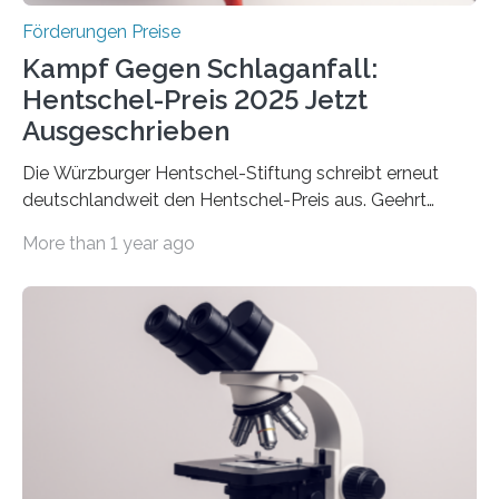
Förderungen Preise
Kampf Gegen Schlaganfall:
Hentschel-Preis 2025 Jetzt
Ausgeschrieben
Die Würzburger Hentschel-Stiftung schreibt erneut
deutschlandweit den Hentschel-Preis aus. Geehrt
werden soll eine herausragende Doktorarbeit oder eine
More than 1 year ago
hochrangige wissenschaftliche Publikation zum Thema
Schlaganfall. Die Hentschel-Stiftung „Kampf dem
Schlaganfall“ mit Sitz in Würzburg fördert die
Schlaganfallforschung, um die Behandlung der
Betroffenen zu verbessern. Dazu schreibt sie auch in
diesem Jahr wieder deutschlandweit den Hentschel-
Preis aus. Er richtet sich gezielt an jüngere
Forscherinnen und Forscher unter 40 Jahren. Geehrt
werden soll eine herausragende Doktorarbeit oder eine
hochrangige wissenschaftliche Publikation zum Thema