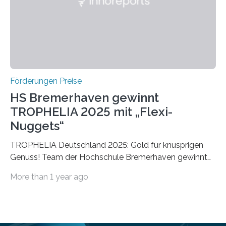
vollem…
Förderungen Preise
HS Bremerhaven gewinnt
TROPHELIA 2025 mit „Flexi-
Nuggets“
TROPHELIA Deutschland 2025: Gold für knusprigen
Genuss! Team der Hochschule Bremerhaven gewinnt
mit “Flexi-Nuggets” und vertritt Deutschland bei
More than 1 year ago
ECOTROPHELIAMit der Produktidee “Flexi-Nuggets”
gewinnt das Studierenden-Team der Hochschule
Bremerhaven den diesjährigen TROPHELIA-
Wettbewerb. Der Ideenwettbewerb richtet sich an