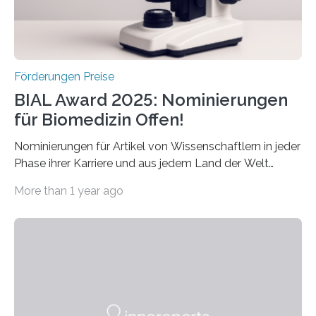
Schlaganfall….
Förderungen Preise
BIAL Award 2025: Nominierungen
für Biomedizin Offen!
Nominierungen für Artikel von Wissenschaftlern in jeder
Phase ihrer Karriere und aus jedem Land der Welt
willkommen sind Dieser internationale Preis wurde ins
More than 1 year ago
Leben gerufen, um die bemerkenswertesten
wissenschaftlichen Entdeckungen im biomedizinischen
Bereich auszuzeichnen. Er hat sich einen wachsenden
Ruf als Vorstufe zum Nobelpreis erarbeitet, da er in
einer früheren Ausgabe zwei Autoren auszeichnete, die
später mit dem Nobelpreis für Medizin geehrt wurden.
Die vierte Ausgabe des internationalen Preises der BIAL
Foundation, des BIAL Award in Biomedicine ist in