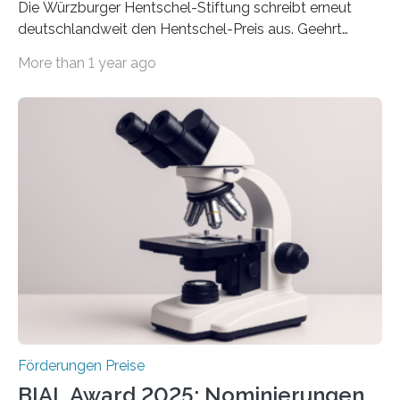
Die Würzburger Hentschel-Stiftung schreibt erneut
deutschlandweit den Hentschel-Preis aus. Geehrt
werden soll eine herausragende Doktorarbeit oder eine
More than 1 year ago
hochrangige wissenschaftliche Publikation zum Thema
Schlaganfall. Die Hentschel-Stiftung „Kampf dem
Schlaganfall“ mit Sitz in Würzburg fördert die
Schlaganfallforschung, um die Behandlung der
Betroffenen zu verbessern. Dazu schreibt sie auch in
diesem Jahr wieder deutschlandweit den Hentschel-
Preis aus. Er richtet sich gezielt an jüngere
Forscherinnen und Forscher unter 40 Jahren. Geehrt
werden soll eine herausragende Doktorarbeit oder eine
hochrangige wissenschaftliche Publikation zum Thema
Schlaganfall….
Förderungen Preise
BIAL Award 2025: Nominierungen