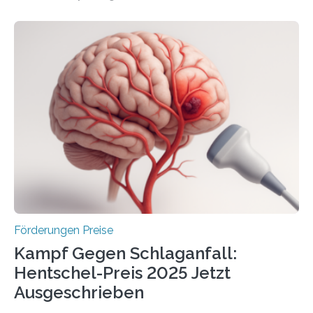
Überplanmäßige Verpflichtungsermächtigungen in
Höhe von bis zu 272 Millionen Euro wurden in dieser
Woche vom Haushaltsausschuss freigegeben – unter
anderem zur Unterstützung der
Industrieforschungsprogramme Industrielle
Gemeinschaftsforschung (IGF), Zentrales
Innovationsprogramm Mittelstand (ZIM) und
Innovationskompetenz INNO-KOM. Auf dem
Innovationstag Mittelstand 2025 am 5. Juni 2025 in
Berlin überbrachte das Bundesministerium für
Wirtschaft und Energie eine gute Nachricht:
Überplanmäßige Verpflichtungsermächtigungen in
Höhe…
Förderungen Preise
Kampf Gegen Schlaganfall:
Hentschel-Preis 2025 Jetzt
Ausgeschrieben