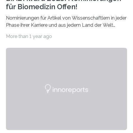
für Biomedizin Offen!
Nominierungen für Artikel von Wissenschaftlern in jeder
Phase ihrer Karriere und aus jedem Land der Welt
willkommen sind Dieser internationale Preis wurde ins
More than 1 year ago
Leben gerufen, um die bemerkenswertesten
wissenschaftlichen Entdeckungen im biomedizinischen
Bereich auszuzeichnen. Er hat sich einen wachsenden
Ruf als Vorstufe zum Nobelpreis erarbeitet, da er in
einer früheren Ausgabe zwei Autoren auszeichnete, die
später mit dem Nobelpreis für Medizin geehrt wurden.
Die vierte Ausgabe des internationalen Preises der BIAL
Foundation, des BIAL Award in Biomedicine ist in
vollem…