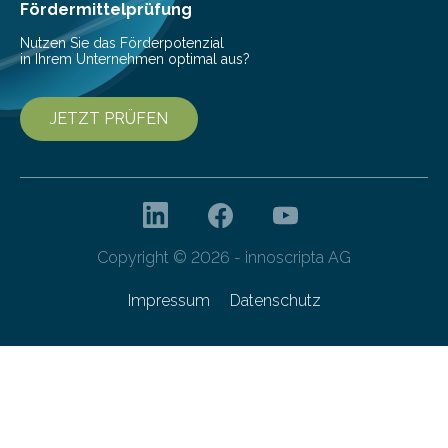
Franziska Diebel, Pauline Hoffmann und Yusuf Toprak
Fördermittelprüfung
entwickelt. Mit nur…
Nutzen Sie das Förderpotenzial
in Ihrem Unternehmen optimal aus?
JETZT PRÜFEN
Copyright © 2026 - innoscripta AG
Impressum
Datenschutz