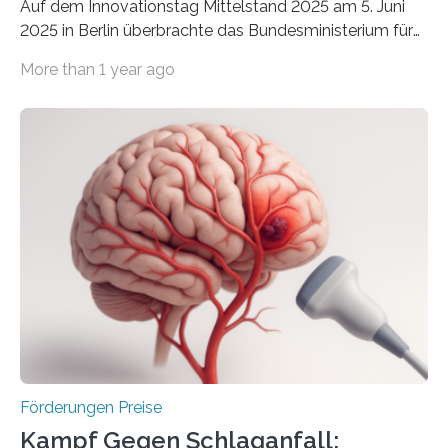
Auf dem Innovationstag Mittelstand 2025 am 5. Juni
2025 in Berlin überbrachte das Bundesministerium für
Wirtschaft und Energie eine gute Nachricht:
More than 1 year ago
Überplanmäßige Verpflichtungsermächtigungen in
Höhe von bis zu 272 Millionen Euro wurden in dieser
Woche vom Haushaltsausschuss freigegeben – unter
anderem zur Unterstützung der
Industrieforschungsprogramme Industrielle
Gemeinschaftsforschung (IGF), Zentrales
Innovationsprogramm Mittelstand (ZIM) und
Innovationskompetenz INNO-KOM. Auf dem
Innovationstag Mittelstand 2025 am 5. Juni 2025 in
Berlin überbrachte das Bundesministerium für
Wirtschaft und Energie eine gute Nachricht:
Überplanmäßige Verpflichtungsermächtigungen in
Höhe…
Förderungen Preise
Kampf Gegen Schlaganfall: