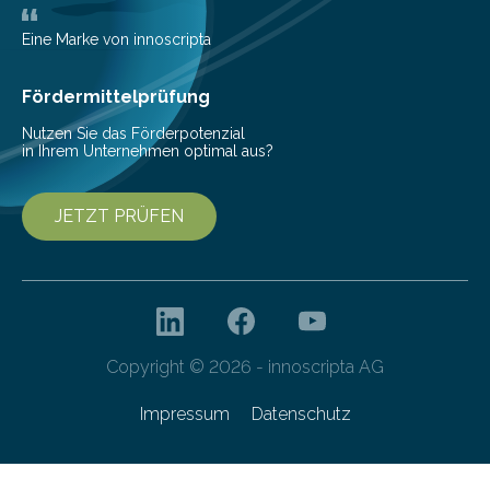
Nuggets” stehen für innovative Lebensmittel, die
Nachhaltigkeit und Genuss vereinen. Sie wurden von
Eine Marke von innoscripta
den Studierenden der Lebensmitteltechnologie
Franziska Diebel, Pauline Hoffmann und Yusuf Toprak
Fördermittelprüfung
entwickelt. Mit nur…
Nutzen Sie das Förderpotenzial
in Ihrem Unternehmen optimal aus?
JETZT PRÜFEN
Copyright © 2026 - innoscripta AG
Impressum
Datenschutz