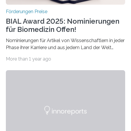
Förderungen Preise
BIAL Award 2025: Nominierungen
für Biomedizin Offen!
Nominierungen für Artikel von Wissenschaftlern in jeder
Phase ihrer Karriere und aus jedem Land der Welt
willkommen sind Dieser internationale Preis wurde ins
More than 1 year ago
Leben gerufen, um die bemerkenswertesten
wissenschaftlichen Entdeckungen im biomedizinischen
Bereich auszuzeichnen. Er hat sich einen wachsenden
Ruf als Vorstufe zum Nobelpreis erarbeitet, da er in
einer früheren Ausgabe zwei Autoren auszeichnete, die
später mit dem Nobelpreis für Medizin geehrt wurden.
Die vierte Ausgabe des internationalen Preises der BIAL
Foundation, des BIAL Award in Biomedicine ist in
vollem…