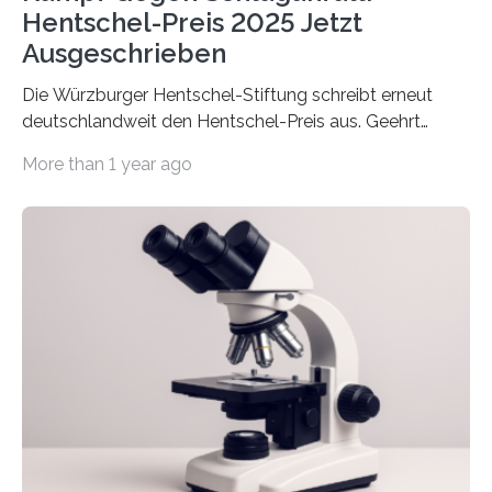
Hentschel-Preis 2025 Jetzt
Ausgeschrieben
Die Würzburger Hentschel-Stiftung schreibt erneut
deutschlandweit den Hentschel-Preis aus. Geehrt
werden soll eine herausragende Doktorarbeit oder eine
More than 1 year ago
hochrangige wissenschaftliche Publikation zum Thema
Schlaganfall. Die Hentschel-Stiftung „Kampf dem
Schlaganfall“ mit Sitz in Würzburg fördert die
Schlaganfallforschung, um die Behandlung der
Betroffenen zu verbessern. Dazu schreibt sie auch in
diesem Jahr wieder deutschlandweit den Hentschel-
Preis aus. Er richtet sich gezielt an jüngere
Forscherinnen und Forscher unter 40 Jahren. Geehrt
werden soll eine herausragende Doktorarbeit oder eine
hochrangige wissenschaftliche Publikation zum Thema
Schlaganfall….