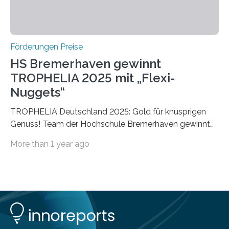
Förderungen Preise
HS Bremerhaven gewinnt
TROPHELIA 2025 mit „Flexi-
Nuggets“
TROPHELIA Deutschland 2025: Gold für knusprigen
Genuss! Team der Hochschule Bremerhaven gewinnt
mit “Flexi-Nuggets” und vertritt Deutschland bei
More than 1 year ago
ECOTROPHELIAMit der Produktidee “Flexi-Nuggets”
gewinnt das Studierenden-Team der Hochschule
Bremerhaven den diesjährigen TROPHELIA-
Wettbewerb. Der Ideenwettbewerb richtet sich an
Studierende der Lebensmittelwissenschaften und
wurde zum 16. Mal durch den Forschungskreis der
Ernährungsindustrie e. V. (FEI) ausgerichtet. “Flexi-