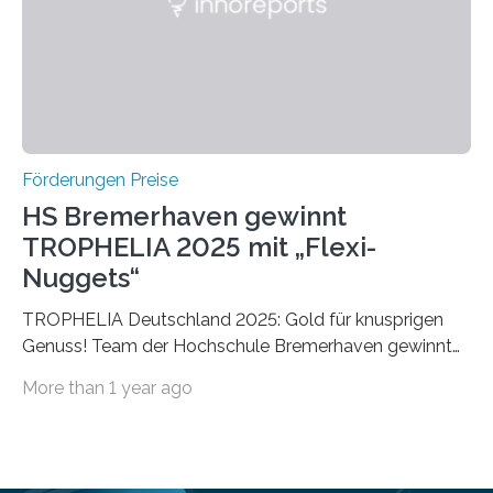
Foundation, des BIAL Award in Biomedicine ist in
vollem…
Förderungen Preise
HS Bremerhaven gewinnt
TROPHELIA 2025 mit „Flexi-
Nuggets“
TROPHELIA Deutschland 2025: Gold für knusprigen
Genuss! Team der Hochschule Bremerhaven gewinnt
mit “Flexi-Nuggets” und vertritt Deutschland bei
More than 1 year ago
ECOTROPHELIAMit der Produktidee “Flexi-Nuggets”
gewinnt das Studierenden-Team der Hochschule
Bremerhaven den diesjährigen TROPHELIA-
Wettbewerb. Der Ideenwettbewerb richtet sich an