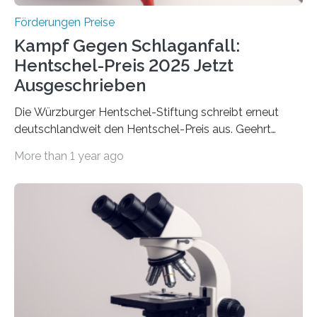
Förderungen Preise
Kampf Gegen Schlaganfall:
Hentschel-Preis 2025 Jetzt
Ausgeschrieben
Die Würzburger Hentschel-Stiftung schreibt erneut
deutschlandweit den Hentschel-Preis aus. Geehrt
werden soll eine herausragende Doktorarbeit oder eine
More than 1 year ago
hochrangige wissenschaftliche Publikation zum Thema
Schlaganfall. Die Hentschel-Stiftung „Kampf dem
Schlaganfall“ mit Sitz in Würzburg fördert die
Schlaganfallforschung, um die Behandlung der
Betroffenen zu verbessern. Dazu schreibt sie auch in
diesem Jahr wieder deutschlandweit den Hentschel-
Preis aus. Er richtet sich gezielt an jüngere
Forscherinnen und Forscher unter 40 Jahren. Geehrt
werden soll eine herausragende Doktorarbeit oder eine
hochrangige wissenschaftliche Publikation zum Thema