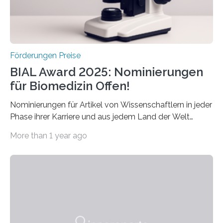
Schlaganfall….
Förderungen Preise
BIAL Award 2025: Nominierungen
für Biomedizin Offen!
Nominierungen für Artikel von Wissenschaftlern in jeder
Phase ihrer Karriere und aus jedem Land der Welt
willkommen sind Dieser internationale Preis wurde ins
More than 1 year ago
Leben gerufen, um die bemerkenswertesten
wissenschaftlichen Entdeckungen im biomedizinischen
Bereich auszuzeichnen. Er hat sich einen wachsenden
Ruf als Vorstufe zum Nobelpreis erarbeitet, da er in
einer früheren Ausgabe zwei Autoren auszeichnete, die
später mit dem Nobelpreis für Medizin geehrt wurden.
Die vierte Ausgabe des internationalen Preises der BIAL