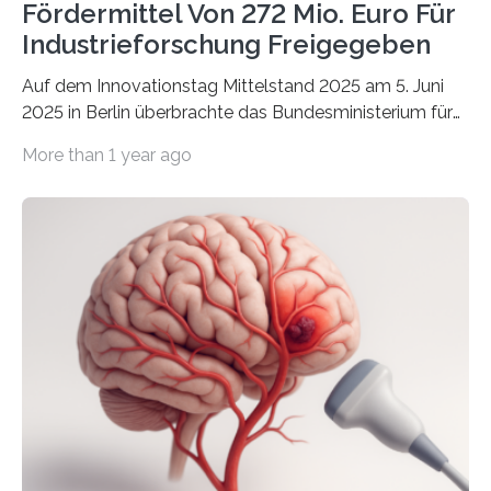
Fördermittel Von 272 Mio. Euro Für
Industrieforschung Freigegeben
Auf dem Innovationstag Mittelstand 2025 am 5. Juni
2025 in Berlin überbrachte das Bundesministerium für
Wirtschaft und Energie eine gute Nachricht:
More than 1 year ago
Überplanmäßige Verpflichtungsermächtigungen in
Höhe von bis zu 272 Millionen Euro wurden in dieser
Woche vom Haushaltsausschuss freigegeben – unter
anderem zur Unterstützung der
Industrieforschungsprogramme Industrielle
Gemeinschaftsforschung (IGF), Zentrales
Innovationsprogramm Mittelstand (ZIM) und
Innovationskompetenz INNO-KOM. Auf dem
Innovationstag Mittelstand 2025 am 5. Juni 2025 in
Berlin überbrachte das Bundesministerium für
Wirtschaft und Energie eine gute Nachricht:
Überplanmäßige Verpflichtungsermächtigungen in
Höhe…