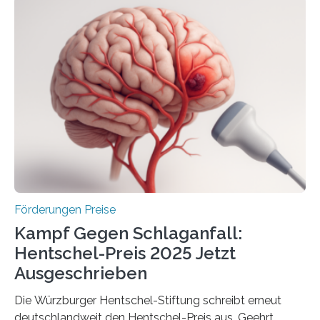
Woche vom Haushaltsausschuss freigegeben – unter
anderem zur Unterstützung der
Industrieforschungsprogramme Industrielle
Gemeinschaftsforschung (IGF), Zentrales
Innovationsprogramm Mittelstand (ZIM) und
Innovationskompetenz INNO-KOM. Auf dem
Innovationstag Mittelstand 2025 am 5. Juni 2025 in
Berlin überbrachte das Bundesministerium für
Wirtschaft und Energie eine gute Nachricht:
Überplanmäßige Verpflichtungsermächtigungen in
Höhe…
Förderungen Preise
Kampf Gegen Schlaganfall:
Hentschel-Preis 2025 Jetzt
Ausgeschrieben
Die Würzburger Hentschel-Stiftung schreibt erneut
deutschlandweit den Hentschel-Preis aus. Geehrt