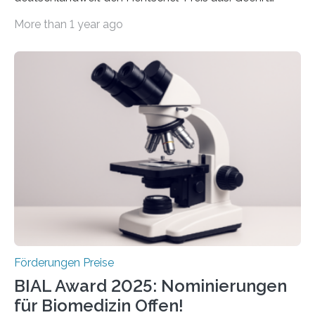
werden soll eine herausragende Doktorarbeit oder eine
More than 1 year ago
hochrangige wissenschaftliche Publikation zum Thema
Schlaganfall. Die Hentschel-Stiftung „Kampf dem
Schlaganfall“ mit Sitz in Würzburg fördert die
Schlaganfallforschung, um die Behandlung der
Betroffenen zu verbessern. Dazu schreibt sie auch in
diesem Jahr wieder deutschlandweit den Hentschel-
Preis aus. Er richtet sich gezielt an jüngere
Forscherinnen und Forscher unter 40 Jahren. Geehrt
werden soll eine herausragende Doktorarbeit oder eine
hochrangige wissenschaftliche Publikation zum Thema
Schlaganfall….
Förderungen Preise
BIAL Award 2025: Nominierungen
für Biomedizin Offen!