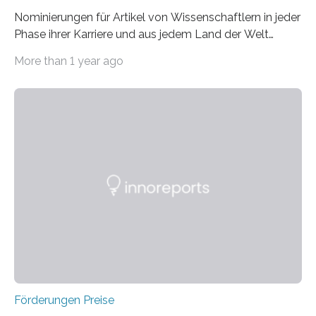
Nominierungen für Artikel von Wissenschaftlern in jeder
Phase ihrer Karriere und aus jedem Land der Welt
willkommen sind Dieser internationale Preis wurde ins
More than 1 year ago
Leben gerufen, um die bemerkenswertesten
wissenschaftlichen Entdeckungen im biomedizinischen
Bereich auszuzeichnen. Er hat sich einen wachsenden
Ruf als Vorstufe zum Nobelpreis erarbeitet, da er in
einer früheren Ausgabe zwei Autoren auszeichnete, die
später mit dem Nobelpreis für Medizin geehrt wurden.
Die vierte Ausgabe des internationalen Preises der BIAL
Foundation, des BIAL Award in Biomedicine ist in
vollem…
Förderungen Preise