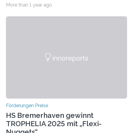
willkommen sind Dieser internationale Preis wurde ins
More than 1 year ago
Leben gerufen, um die bemerkenswertesten
wissenschaftlichen Entdeckungen im biomedizinischen
Bereich auszuzeichnen. Er hat sich einen wachsenden
Ruf als Vorstufe zum Nobelpreis erarbeitet, da er in
einer früheren Ausgabe zwei Autoren auszeichnete, die
später mit dem Nobelpreis für Medizin geehrt wurden.
Die vierte Ausgabe des internationalen Preises der BIAL
Foundation, des BIAL Award in Biomedicine ist in
vollem…
Förderungen Preise
HS Bremerhaven gewinnt
TROPHELIA 2025 mit „Flexi-
Nuggets“