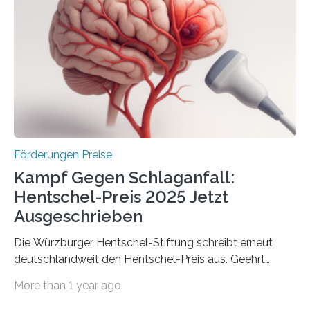
Gemeinschaftsforschung (IGF), Zentrales
Innovationsprogramm Mittelstand (ZIM) und
Innovationskompetenz INNO-KOM. Auf dem
Innovationstag Mittelstand 2025 am 5. Juni 2025 in
Berlin überbrachte das Bundesministerium für
Wirtschaft und Energie eine gute Nachricht:
Überplanmäßige Verpflichtungsermächtigungen in
Höhe…
Förderungen Preise
Kampf Gegen Schlaganfall:
Hentschel-Preis 2025 Jetzt
Ausgeschrieben
Die Würzburger Hentschel-Stiftung schreibt erneut
deutschlandweit den Hentschel-Preis aus. Geehrt
werden soll eine herausragende Doktorarbeit oder eine
More than 1 year ago
hochrangige wissenschaftliche Publikation zum Thema
Schlaganfall. Die Hentschel-Stiftung „Kampf dem