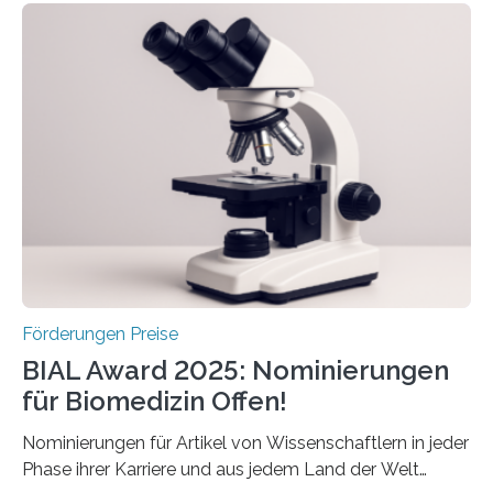
Schlaganfall“ mit Sitz in Würzburg fördert die
Schlaganfallforschung, um die Behandlung der
Betroffenen zu verbessern. Dazu schreibt sie auch in
diesem Jahr wieder deutschlandweit den Hentschel-
Preis aus. Er richtet sich gezielt an jüngere
Forscherinnen und Forscher unter 40 Jahren. Geehrt
werden soll eine herausragende Doktorarbeit oder eine
hochrangige wissenschaftliche Publikation zum Thema
Schlaganfall….
Förderungen Preise
BIAL Award 2025: Nominierungen
für Biomedizin Offen!
Nominierungen für Artikel von Wissenschaftlern in jeder
Phase ihrer Karriere und aus jedem Land der Welt