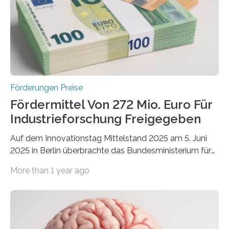
Förderungen Preise
Fördermittel Von 272 Mio. Euro Für
Industrieforschung Freigegeben
Auf dem Innovationstag Mittelstand 2025 am 5. Juni
2025 in Berlin überbrachte das Bundesministerium für
Wirtschaft und Energie eine gute Nachricht:
More than 1 year ago
Überplanmäßige Verpflichtungsermächtigungen in
Höhe von bis zu 272 Millionen Euro wurden in dieser
Woche vom Haushaltsausschuss freigegeben – unter
anderem zur Unterstützung der
Industrieforschungsprogramme Industrielle