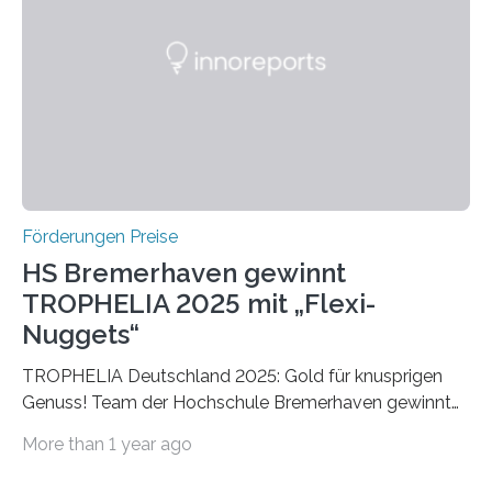
später mit dem Nobelpreis für Medizin geehrt wurden.
Die vierte Ausgabe des internationalen Preises der BIAL
Foundation, des BIAL Award in Biomedicine ist in
vollem…
Förderungen Preise
HS Bremerhaven gewinnt
TROPHELIA 2025 mit „Flexi-
Nuggets“
TROPHELIA Deutschland 2025: Gold für knusprigen
Genuss! Team der Hochschule Bremerhaven gewinnt
mit “Flexi-Nuggets” und vertritt Deutschland bei
More than 1 year ago
ECOTROPHELIAMit der Produktidee “Flexi-Nuggets”
gewinnt das Studierenden-Team der Hochschule