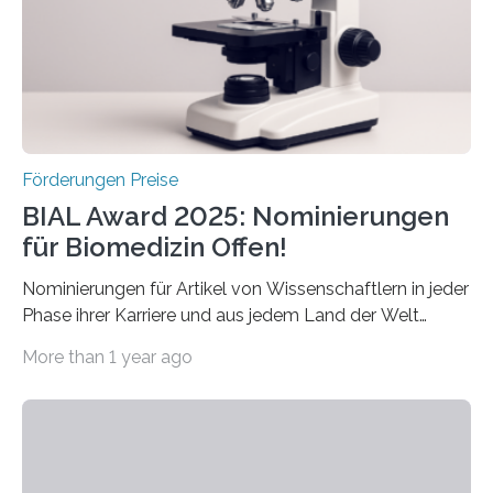
Forscherinnen und Forscher unter 40 Jahren. Geehrt
werden soll eine herausragende Doktorarbeit oder eine
hochrangige wissenschaftliche Publikation zum Thema
Schlaganfall….
Förderungen Preise
BIAL Award 2025: Nominierungen
für Biomedizin Offen!
Nominierungen für Artikel von Wissenschaftlern in jeder
Phase ihrer Karriere und aus jedem Land der Welt
willkommen sind Dieser internationale Preis wurde ins
More than 1 year ago
Leben gerufen, um die bemerkenswertesten
wissenschaftlichen Entdeckungen im biomedizinischen
Bereich auszuzeichnen. Er hat sich einen wachsenden
Ruf als Vorstufe zum Nobelpreis erarbeitet, da er in
einer früheren Ausgabe zwei Autoren auszeichnete, die