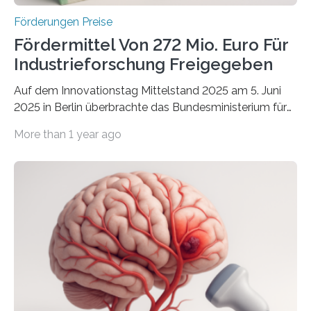
Förderungen Preise
Fördermittel Von 272 Mio. Euro Für
Industrieforschung Freigegeben
Auf dem Innovationstag Mittelstand 2025 am 5. Juni
2025 in Berlin überbrachte das Bundesministerium für
Wirtschaft und Energie eine gute Nachricht:
More than 1 year ago
Überplanmäßige Verpflichtungsermächtigungen in
Höhe von bis zu 272 Millionen Euro wurden in dieser
Woche vom Haushaltsausschuss freigegeben – unter
anderem zur Unterstützung der
Industrieforschungsprogramme Industrielle
Gemeinschaftsforschung (IGF), Zentrales
Innovationsprogramm Mittelstand (ZIM) und
Innovationskompetenz INNO-KOM. Auf dem
Innovationstag Mittelstand 2025 am 5. Juni 2025 in
Berlin überbrachte das Bundesministerium für
Wirtschaft und Energie eine gute Nachricht: