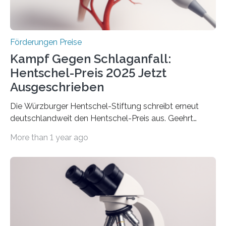
Überplanmäßige Verpflichtungsermächtigungen in
Höhe…
Förderungen Preise
Kampf Gegen Schlaganfall:
Hentschel-Preis 2025 Jetzt
Ausgeschrieben
Die Würzburger Hentschel-Stiftung schreibt erneut
deutschlandweit den Hentschel-Preis aus. Geehrt
werden soll eine herausragende Doktorarbeit oder eine
More than 1 year ago
hochrangige wissenschaftliche Publikation zum Thema
Schlaganfall. Die Hentschel-Stiftung „Kampf dem
Schlaganfall“ mit Sitz in Würzburg fördert die
Schlaganfallforschung, um die Behandlung der
Betroffenen zu verbessern. Dazu schreibt sie auch in
diesem Jahr wieder deutschlandweit den Hentschel-
Preis aus. Er richtet sich gezielt an jüngere