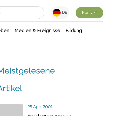
 Leben
Medien & Ereignisse
Interdisziplinäre Forschung
Veranstaltungsnachrichten
n Chemie
Gesellschaftswissenschaften
Kontakt
DE
eben
Medien & Ereignisse
Bildung
Meistgelesene
Artikel
25 April 2001
Forschungsergebnisse