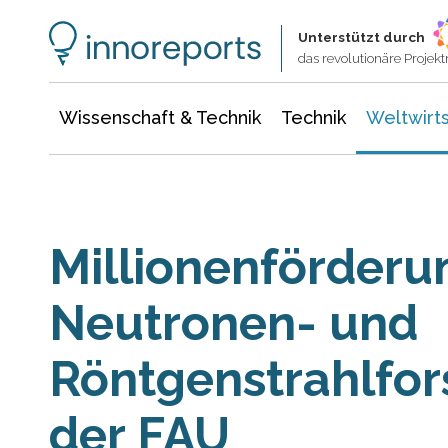
Wissenschaft & Technik
Informationstechnologie
Energie & Elektrotechnik
Unterstützt durch
das revolutionäre Proje
Wissenschaft & Technik
Technik
Weltwirts
Millionenförderun
Neutronen- und
Röntgenstrahlfo
der FAU