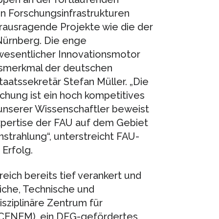
n Forschungsinfrastrukturen
herausragende Projekte wie die der
-Nürnberg. Die enge
 wesentlicher Innovationsmotor
ungsmerkmal der deutschen
taatssekretär Stefan Müller. „Die
chung ist ein hoch kompetitives
unserer Wissenschaftler beweist
xpertise der FAU auf dem Gebiet
trahlung“, unterstreicht FAU-
 Erfolg.
eich bereits tief verankert und
liche, Technische und
isziplinäre Zentrum für
(CENEM), ein DFG-gefördertes