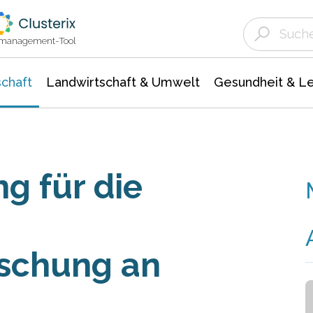
Landwirtschaft & Umwelt
Gesundheit &
Agrar- Forstwissenschaften
Unternehmensmeldungen
Biowissenschafte
Ökologie Umwelt- Naturschutz
ktmanagement-Tool
chaft
Landwirtschaft & Umwelt
Gesundheit & L
g für die
rschung an