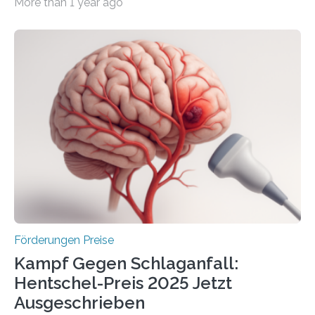
More than 1 year ago
Überplanmäßige Verpflichtungsermächtigungen in
Höhe von bis zu 272 Millionen Euro wurden in dieser
Woche vom Haushaltsausschuss freigegeben – unter
anderem zur Unterstützung der
Industrieforschungsprogramme Industrielle
Gemeinschaftsforschung (IGF), Zentrales
Innovationsprogramm Mittelstand (ZIM) und
Innovationskompetenz INNO-KOM. Auf dem
Innovationstag Mittelstand 2025 am 5. Juni 2025 in
Berlin überbrachte das Bundesministerium für
Wirtschaft und Energie eine gute Nachricht:
Überplanmäßige Verpflichtungsermächtigungen in
Höhe…
Förderungen Preise
Kampf Gegen Schlaganfall:
Hentschel-Preis 2025 Jetzt
Ausgeschrieben