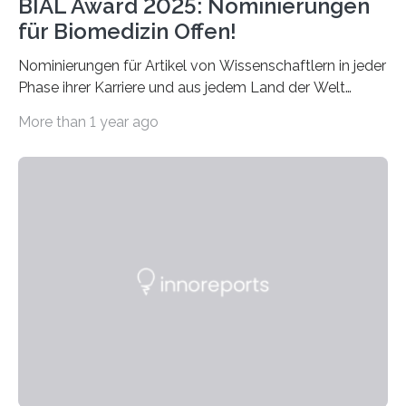
BIAL Award 2025: Nominierungen
für Biomedizin Offen!
Nominierungen für Artikel von Wissenschaftlern in jeder
Phase ihrer Karriere und aus jedem Land der Welt
willkommen sind Dieser internationale Preis wurde ins
More than 1 year ago
Leben gerufen, um die bemerkenswertesten
wissenschaftlichen Entdeckungen im biomedizinischen
Bereich auszuzeichnen. Er hat sich einen wachsenden
Ruf als Vorstufe zum Nobelpreis erarbeitet, da er in
einer früheren Ausgabe zwei Autoren auszeichnete, die
später mit dem Nobelpreis für Medizin geehrt wurden.
Die vierte Ausgabe des internationalen Preises der BIAL
Foundation, des BIAL Award in Biomedicine ist in
vollem…