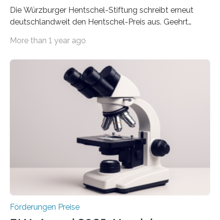
Die Würzburger Hentschel-Stiftung schreibt erneut
deutschlandweit den Hentschel-Preis aus. Geehrt
werden soll eine herausragende Doktorarbeit oder eine
More than 1 year ago
hochrangige wissenschaftliche Publikation zum Thema
Schlaganfall. Die Hentschel-Stiftung „Kampf dem
Schlaganfall“ mit Sitz in Würzburg fördert die
Schlaganfallforschung, um die Behandlung der
Betroffenen zu verbessern. Dazu schreibt sie auch in
diesem Jahr wieder deutschlandweit den Hentschel-
Preis aus. Er richtet sich gezielt an jüngere
Forscherinnen und Forscher unter 40 Jahren. Geehrt
werden soll eine herausragende Doktorarbeit oder eine
hochrangige wissenschaftliche Publikation zum Thema
Schlaganfall….
Förderungen Preise