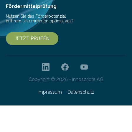
Franziska Diebel, Pauline Hoffmann und Yusuf Toprak
Fördermittelprüfung
entwickelt. Mit nur…
Nutzen Sie das Förderpotenzial
in Ihrem Unternehmen optimal aus?
JETZT PRÜFEN
Copyright © 2026 - innoscripta AG
Impressum
Datenschutz