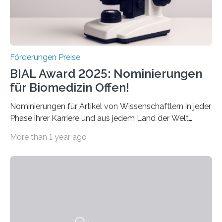
hochrangige wissenschaftliche Publikation zum Thema
Schlaganfall….
Förderungen Preise
BIAL Award 2025: Nominierungen
für Biomedizin Offen!
Nominierungen für Artikel von Wissenschaftlern in jeder
Phase ihrer Karriere und aus jedem Land der Welt
willkommen sind Dieser internationale Preis wurde ins
More than 1 year ago
Leben gerufen, um die bemerkenswertesten
wissenschaftlichen Entdeckungen im biomedizinischen
Bereich auszuzeichnen. Er hat sich einen wachsenden
Ruf als Vorstufe zum Nobelpreis erarbeitet, da er in
einer früheren Ausgabe zwei Autoren auszeichnete, die
später mit dem Nobelpreis für Medizin geehrt wurden.
Die vierte Ausgabe des internationalen Preises der BIAL