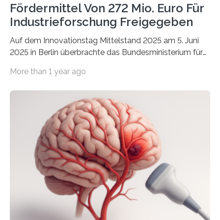
Fördermittel Von 272 Mio. Euro Für
Industrieforschung Freigegeben
Auf dem Innovationstag Mittelstand 2025 am 5. Juni
2025 in Berlin überbrachte das Bundesministerium für
Wirtschaft und Energie eine gute Nachricht:
More than 1 year ago
Überplanmäßige Verpflichtungsermächtigungen in
Höhe von bis zu 272 Millionen Euro wurden in dieser
Woche vom Haushaltsausschuss freigegeben – unter
anderem zur Unterstützung der
Industrieforschungsprogramme Industrielle
Gemeinschaftsforschung (IGF), Zentrales
Innovationsprogramm Mittelstand (ZIM) und
Innovationskompetenz INNO-KOM. Auf dem
Innovationstag Mittelstand 2025 am 5. Juni 2025 in
Berlin überbrachte das Bundesministerium für
Wirtschaft und Energie eine gute Nachricht:
Überplanmäßige Verpflichtungsermächtigungen in
Höhe…