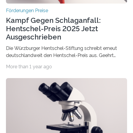
Förderungen Preise
Kampf Gegen Schlaganfall:
Hentschel-Preis 2025 Jetzt
Ausgeschrieben
Die Würzburger Hentschel-Stiftung schreibt erneut
deutschlandweit den Hentschel-Preis aus. Geehrt
werden soll eine herausragende Doktorarbeit oder eine
More than 1 year ago
hochrangige wissenschaftliche Publikation zum Thema
Schlaganfall. Die Hentschel-Stiftung „Kampf dem
Schlaganfall“ mit Sitz in Würzburg fördert die
Schlaganfallforschung, um die Behandlung der
Betroffenen zu verbessern. Dazu schreibt sie auch in
diesem Jahr wieder deutschlandweit den Hentschel-
Preis aus. Er richtet sich gezielt an jüngere
Forscherinnen und Forscher unter 40 Jahren. Geehrt
werden soll eine herausragende Doktorarbeit oder eine