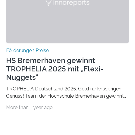
Foundation, des BIAL Award in Biomedicine ist in
vollem…
Förderungen Preise
HS Bremerhaven gewinnt
TROPHELIA 2025 mit „Flexi-
Nuggets“
TROPHELIA Deutschland 2025: Gold für knusprigen
Genuss! Team der Hochschule Bremerhaven gewinnt
mit “Flexi-Nuggets” und vertritt Deutschland bei
More than 1 year ago
ECOTROPHELIAMit der Produktidee “Flexi-Nuggets”
gewinnt das Studierenden-Team der Hochschule
Bremerhaven den diesjährigen TROPHELIA-
Wettbewerb. Der Ideenwettbewerb richtet sich an