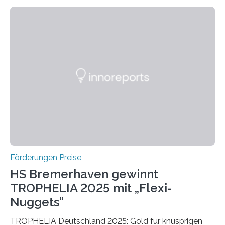
wissenschaftlichen Entdeckungen im biomedizinischen
Bereich auszuzeichnen. Er hat sich einen wachsenden
Ruf als Vorstufe zum Nobelpreis erarbeitet, da er in
einer früheren Ausgabe zwei Autoren auszeichnete, die
später mit dem Nobelpreis für Medizin geehrt wurden.
Die vierte Ausgabe des internationalen Preises der BIAL
Foundation, des BIAL Award in Biomedicine ist in
vollem…
Förderungen Preise
HS Bremerhaven gewinnt
TROPHELIA 2025 mit „Flexi-
Nuggets“
TROPHELIA Deutschland 2025: Gold für knusprigen