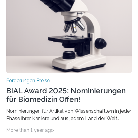
Schlaganfallforschung, um die Behandlung der
Betroffenen zu verbessern. Dazu schreibt sie auch in
diesem Jahr wieder deutschlandweit den Hentschel-
Preis aus. Er richtet sich gezielt an jüngere
Forscherinnen und Forscher unter 40 Jahren. Geehrt
werden soll eine herausragende Doktorarbeit oder eine
hochrangige wissenschaftliche Publikation zum Thema
Schlaganfall….
Förderungen Preise
BIAL Award 2025: Nominierungen
für Biomedizin Offen!
Nominierungen für Artikel von Wissenschaftlern in jeder
Phase ihrer Karriere und aus jedem Land der Welt
willkommen sind Dieser internationale Preis wurde ins
More than 1 year ago
Leben gerufen, um die bemerkenswertesten