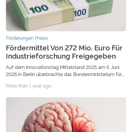
Förderungen Preise
Fördermittel Von 272 Mio. Euro Für
Industrieforschung Freigegeben
Auf dem Innovationstag Mittelstand 2025 am 5. Juni
2025 in Berlin überbrachte das Bundesministerium für
Wirtschaft und Energie eine gute Nachricht:
More than 1 year ago
Überplanmäßige Verpflichtungsermächtigungen in
Höhe von bis zu 272 Millionen Euro wurden in dieser
Woche vom Haushaltsausschuss freigegeben – unter
anderem zur Unterstützung der
Industrieforschungsprogramme Industrielle
Gemeinschaftsforschung (IGF), Zentrales
Innovationsprogramm Mittelstand (ZIM) und