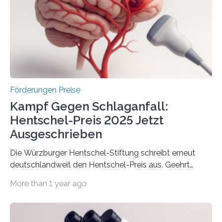
Innovationskompetenz INNO-KOM. Auf dem
Innovationstag Mittelstand 2025 am 5. Juni 2025 in
Berlin überbrachte das Bundesministerium für
Wirtschaft und Energie eine gute Nachricht:
Überplanmäßige Verpflichtungsermächtigungen in
Höhe…
Förderungen Preise
Kampf Gegen Schlaganfall:
Hentschel-Preis 2025 Jetzt
Ausgeschrieben
Die Würzburger Hentschel-Stiftung schreibt erneut
deutschlandweit den Hentschel-Preis aus. Geehrt
werden soll eine herausragende Doktorarbeit oder eine
More than 1 year ago
hochrangige wissenschaftliche Publikation zum Thema
Schlaganfall. Die Hentschel-Stiftung „Kampf dem
Schlaganfall“ mit Sitz in Würzburg fördert die