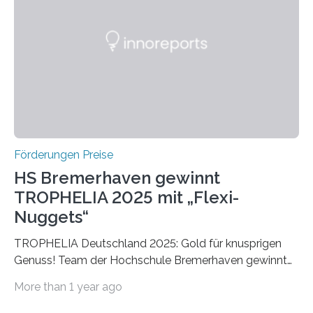
später mit dem Nobelpreis für Medizin geehrt wurden.
Die vierte Ausgabe des internationalen Preises der BIAL
Foundation, des BIAL Award in Biomedicine ist in
vollem…
Förderungen Preise
HS Bremerhaven gewinnt
TROPHELIA 2025 mit „Flexi-
Nuggets“
TROPHELIA Deutschland 2025: Gold für knusprigen
Genuss! Team der Hochschule Bremerhaven gewinnt
mit “Flexi-Nuggets” und vertritt Deutschland bei
More than 1 year ago
ECOTROPHELIAMit der Produktidee “Flexi-Nuggets”
gewinnt das Studierenden-Team der Hochschule