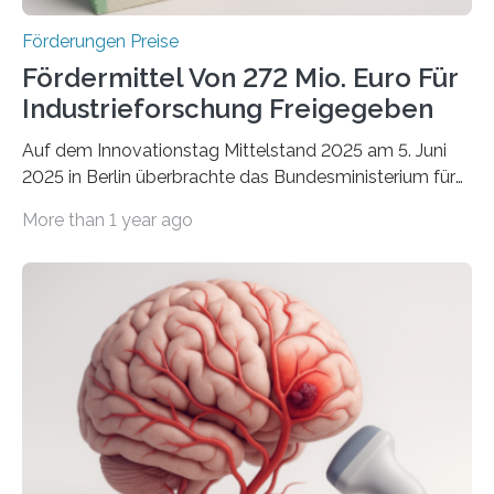
Förderungen Preise
Fördermittel Von 272 Mio. Euro Für
Industrieforschung Freigegeben
Auf dem Innovationstag Mittelstand 2025 am 5. Juni
2025 in Berlin überbrachte das Bundesministerium für
Wirtschaft und Energie eine gute Nachricht:
More than 1 year ago
Überplanmäßige Verpflichtungsermächtigungen in
Höhe von bis zu 272 Millionen Euro wurden in dieser
Woche vom Haushaltsausschuss freigegeben – unter
anderem zur Unterstützung der
Industrieforschungsprogramme Industrielle
Gemeinschaftsforschung (IGF), Zentrales
Innovationsprogramm Mittelstand (ZIM) und
Innovationskompetenz INNO-KOM. Auf dem
Innovationstag Mittelstand 2025 am 5. Juni 2025 in
Berlin überbrachte das Bundesministerium für