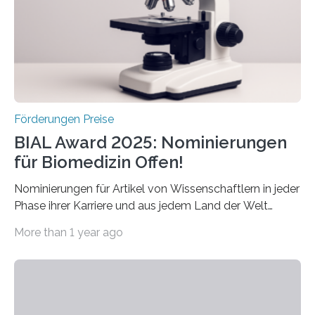
Forscherinnen und Forscher unter 40 Jahren. Geehrt
werden soll eine herausragende Doktorarbeit oder eine
hochrangige wissenschaftliche Publikation zum Thema
Schlaganfall….
Förderungen Preise
BIAL Award 2025: Nominierungen
für Biomedizin Offen!
Nominierungen für Artikel von Wissenschaftlern in jeder
Phase ihrer Karriere und aus jedem Land der Welt
willkommen sind Dieser internationale Preis wurde ins
More than 1 year ago
Leben gerufen, um die bemerkenswertesten
wissenschaftlichen Entdeckungen im biomedizinischen
Bereich auszuzeichnen. Er hat sich einen wachsenden
Ruf als Vorstufe zum Nobelpreis erarbeitet, da er in
einer früheren Ausgabe zwei Autoren auszeichnete, die