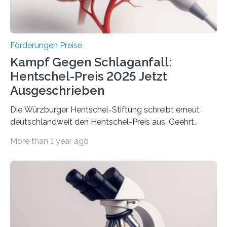
Wirtschaft und Energie eine gute Nachricht:
Überplanmäßige Verpflichtungsermächtigungen in
Höhe…
Förderungen Preise
Kampf Gegen Schlaganfall:
Hentschel-Preis 2025 Jetzt
Ausgeschrieben
Die Würzburger Hentschel-Stiftung schreibt erneut
deutschlandweit den Hentschel-Preis aus. Geehrt
werden soll eine herausragende Doktorarbeit oder eine
More than 1 year ago
hochrangige wissenschaftliche Publikation zum Thema
Schlaganfall. Die Hentschel-Stiftung „Kampf dem
Schlaganfall“ mit Sitz in Würzburg fördert die
Schlaganfallforschung, um die Behandlung der
Betroffenen zu verbessern. Dazu schreibt sie auch in
diesem Jahr wieder deutschlandweit den Hentschel-
Preis aus. Er richtet sich gezielt an jüngere