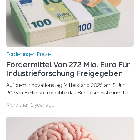
Förderungen Preise
Fördermittel Von 272 Mio. Euro Für
Industrieforschung Freigegeben
Auf dem Innovationstag Mittelstand 2025 am 5. Juni
2025 in Berlin überbrachte das Bundesministerium für
Wirtschaft und Energie eine gute Nachricht:
More than 1 year ago
Überplanmäßige Verpflichtungsermächtigungen in
Höhe von bis zu 272 Millionen Euro wurden in dieser
Woche vom Haushaltsausschuss freigegeben – unter
anderem zur Unterstützung der
Industrieforschungsprogramme Industrielle