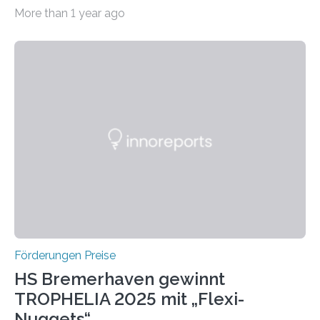
willkommen sind Dieser internationale Preis wurde ins
More than 1 year ago
Leben gerufen, um die bemerkenswertesten
wissenschaftlichen Entdeckungen im biomedizinischen
Bereich auszuzeichnen. Er hat sich einen wachsenden
Ruf als Vorstufe zum Nobelpreis erarbeitet, da er in
einer früheren Ausgabe zwei Autoren auszeichnete, die
später mit dem Nobelpreis für Medizin geehrt wurden.
Die vierte Ausgabe des internationalen Preises der BIAL
Foundation, des BIAL Award in Biomedicine ist in
vollem…
Förderungen Preise
HS Bremerhaven gewinnt
TROPHELIA 2025 mit „Flexi-
Nuggets“