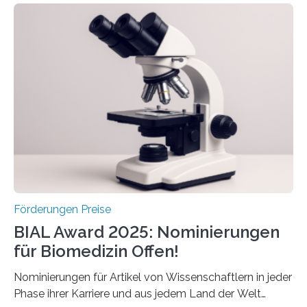
Schlaganfall. Die Hentschel-Stiftung „Kampf dem
Schlaganfall“ mit Sitz in Würzburg fördert die
Schlaganfallforschung, um die Behandlung der
Betroffenen zu verbessern. Dazu schreibt sie auch in
diesem Jahr wieder deutschlandweit den Hentschel-
Preis aus. Er richtet sich gezielt an jüngere
Forscherinnen und Forscher unter 40 Jahren. Geehrt
werden soll eine herausragende Doktorarbeit oder eine
hochrangige wissenschaftliche Publikation zum Thema
Schlaganfall….
Förderungen Preise
BIAL Award 2025: Nominierungen
für Biomedizin Offen!
Nominierungen für Artikel von Wissenschaftlern in jeder
Phase ihrer Karriere und aus jedem Land der Welt