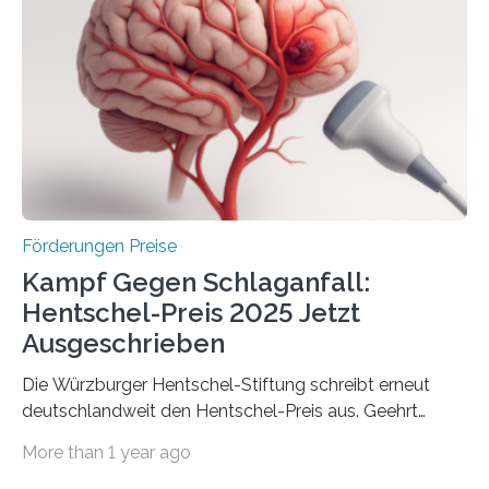
Gemeinschaftsforschung (IGF), Zentrales
Innovationsprogramm Mittelstand (ZIM) und
Innovationskompetenz INNO-KOM. Auf dem
Innovationstag Mittelstand 2025 am 5. Juni 2025 in
Berlin überbrachte das Bundesministerium für
Wirtschaft und Energie eine gute Nachricht:
Überplanmäßige Verpflichtungsermächtigungen in
Höhe…
Förderungen Preise
Kampf Gegen Schlaganfall:
Hentschel-Preis 2025 Jetzt
Ausgeschrieben
Die Würzburger Hentschel-Stiftung schreibt erneut
deutschlandweit den Hentschel-Preis aus. Geehrt
werden soll eine herausragende Doktorarbeit oder eine
More than 1 year ago
hochrangige wissenschaftliche Publikation zum Thema