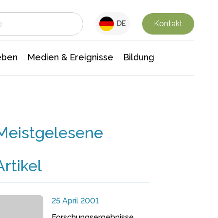
 Leben
Medien & Ereignisse
Interdisziplinäre Forschung
Veranstaltungsnachrichten
n Chemie
Gesellschaftswissenschaften
Kontakt
DE
eben
Medien & Ereignisse
Bildung
Meistgelesene
Artikel
25 April 2001
Forschungsergebnisse