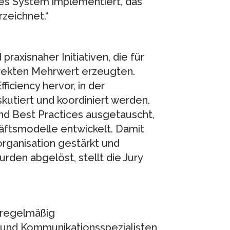
ndes System implementiert, das
rzeichnet.“
axisnaher Initiativen, die für
rekten Mehrwert erzeugten.
ficiency hervor, in der
utiert und koordiniert werden.
nd Best Practices ausgetauscht,
ftsmodelle entwickelt. Damit
rganisation gestärkt und
den abgelöst, stellt die Jury
 regelmäßig
 und Kommunikationsspezialisten