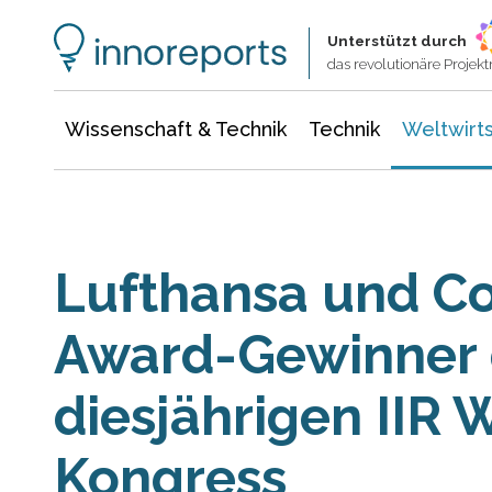
Wissenschaft & Technik
Informationstechnologie
Energie & Elektrotechnik
Unterstützt durch
das revolutionäre Proje
Wissenschaft & Technik
Technik
Weltwirts
Lufthansa und C
Award-Gewinner 
diesjährigen IIR 
Kongress