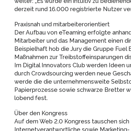
weiter: „Es wurde ein intuitiv zu bediene
derzeit rund 16.000 registrierte Nutzer ve
Praxisnah und mitarbeiterorientiert
Der Aufbau von eTeaming erfolgte anhand pr
Mitarbeiter und das Management einen di
Beispielhaft hob die Jury die Gruppe Fuel Ef
Maßnahmen zur Treibstoffeinsparungen disk
Im Digital Innovators Club werden Ideen u
durch Crowdsourcing werden neue Geschä
werde die die unternehmensweite Selbsto
Papierprozesse sowie schwarze Bretter wur
lobend fest.
Über den Kongress
Auf dem Web 2.0 Kongress tauschen sich
Internetverantwortliche sowie Marketing-