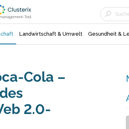
Landwirtschaft & Umwelt
Gesundheit &
Agrar- Forstwissenschaften
Unternehmensmeldungen
Biowissenschafte
Ökologie Umwelt- Naturschutz
ktmanagement-Tool
chaft
Landwirtschaft & Umwelt
Gesundheit & L
oca-Cola –
des
Web 2.0-