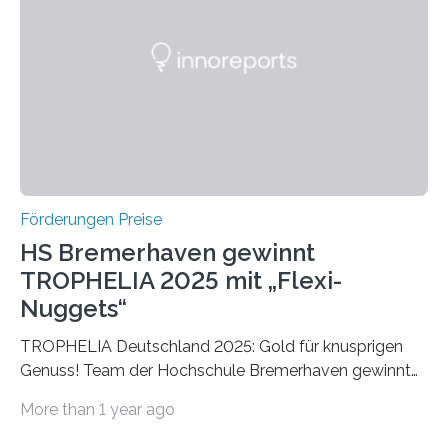
später mit dem Nobelpreis für Medizin geehrt wurden.
Die vierte Ausgabe des internationalen Preises der BIAL
Foundation, des BIAL Award in Biomedicine ist in
vollem…
Förderungen Preise
HS Bremerhaven gewinnt
TROPHELIA 2025 mit „Flexi-
Nuggets“
TROPHELIA Deutschland 2025: Gold für knusprigen
Genuss! Team der Hochschule Bremerhaven gewinnt
mit “Flexi-Nuggets” und vertritt Deutschland bei
More than 1 year ago
ECOTROPHELIAMit der Produktidee “Flexi-Nuggets”
gewinnt das Studierenden-Team der Hochschule