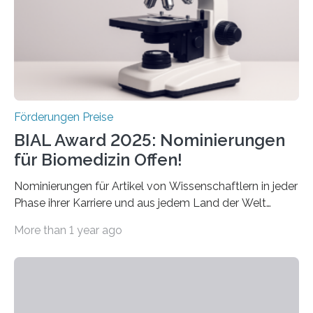
Forscherinnen und Forscher unter 40 Jahren. Geehrt
werden soll eine herausragende Doktorarbeit oder eine
hochrangige wissenschaftliche Publikation zum Thema
Schlaganfall….
Förderungen Preise
BIAL Award 2025: Nominierungen
für Biomedizin Offen!
Nominierungen für Artikel von Wissenschaftlern in jeder
Phase ihrer Karriere und aus jedem Land der Welt
willkommen sind Dieser internationale Preis wurde ins
More than 1 year ago
Leben gerufen, um die bemerkenswertesten
wissenschaftlichen Entdeckungen im biomedizinischen
Bereich auszuzeichnen. Er hat sich einen wachsenden
Ruf als Vorstufe zum Nobelpreis erarbeitet, da er in
einer früheren Ausgabe zwei Autoren auszeichnete, die