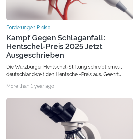
Überplanmäßige Verpflichtungsermächtigungen in
Höhe…
Förderungen Preise
Kampf Gegen Schlaganfall:
Hentschel-Preis 2025 Jetzt
Ausgeschrieben
Die Würzburger Hentschel-Stiftung schreibt erneut
deutschlandweit den Hentschel-Preis aus. Geehrt
werden soll eine herausragende Doktorarbeit oder eine
More than 1 year ago
hochrangige wissenschaftliche Publikation zum Thema
Schlaganfall. Die Hentschel-Stiftung „Kampf dem
Schlaganfall“ mit Sitz in Würzburg fördert die
Schlaganfallforschung, um die Behandlung der
Betroffenen zu verbessern. Dazu schreibt sie auch in
diesem Jahr wieder deutschlandweit den Hentschel-
Preis aus. Er richtet sich gezielt an jüngere