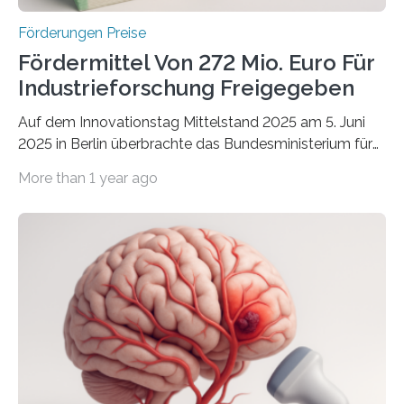
Förderungen Preise
Fördermittel Von 272 Mio. Euro Für
Industrieforschung Freigegeben
Auf dem Innovationstag Mittelstand 2025 am 5. Juni
2025 in Berlin überbrachte das Bundesministerium für
Wirtschaft und Energie eine gute Nachricht:
More than 1 year ago
Überplanmäßige Verpflichtungsermächtigungen in
Höhe von bis zu 272 Millionen Euro wurden in dieser
Woche vom Haushaltsausschuss freigegeben – unter
anderem zur Unterstützung der
Industrieforschungsprogramme Industrielle
Gemeinschaftsforschung (IGF), Zentrales
Innovationsprogramm Mittelstand (ZIM) und
Innovationskompetenz INNO-KOM. Auf dem
Innovationstag Mittelstand 2025 am 5. Juni 2025 in
Berlin überbrachte das Bundesministerium für
Wirtschaft und Energie eine gute Nachricht: