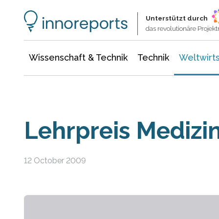
Wissenschaft & Technik
Informationstechnologie
Energie & Elektrotechnik
Unterstützt durch
das revolutionäre Proje
Wissenschaft & Technik
Technik
Weltwirts
Lehrpreis Medizi
12 October 2009