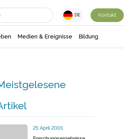
 Leben
Medien & Ereignisse
Interdisziplinäre Forschung
Veranstaltungsnachrichten
n Chemie
Gesellschaftswissenschaften
Kontakt
DE
eben
Medien & Ereignisse
Bildung
Meistgelesene
Artikel
25 April 2001
Forschungsergebnisse