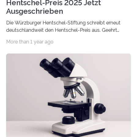
Hentschel-Preis 2025 Jetzt
Ausgeschrieben
Die Würzburger Hentschel-Stiftung schreibt erneut
deutschlandweit den Hentschel-Preis aus. Geehrt
werden soll eine herausragende Doktorarbeit oder eine
More than 1 year ago
hochrangige wissenschaftliche Publikation zum Thema
Schlaganfall. Die Hentschel-Stiftung „Kampf dem
Schlaganfall“ mit Sitz in Würzburg fördert die
Schlaganfallforschung, um die Behandlung der
Betroffenen zu verbessern. Dazu schreibt sie auch in
diesem Jahr wieder deutschlandweit den Hentschel-
Preis aus. Er richtet sich gezielt an jüngere
Forscherinnen und Forscher unter 40 Jahren. Geehrt
werden soll eine herausragende Doktorarbeit oder eine
hochrangige wissenschaftliche Publikation zum Thema
Schlaganfall….