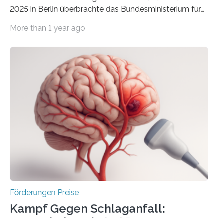
2025 in Berlin überbrachte das Bundesministerium für
Wirtschaft und Energie eine gute Nachricht:
More than 1 year ago
Überplanmäßige Verpflichtungsermächtigungen in
Höhe von bis zu 272 Millionen Euro wurden in dieser
Woche vom Haushaltsausschuss freigegeben – unter
anderem zur Unterstützung der
Industrieforschungsprogramme Industrielle
Gemeinschaftsforschung (IGF), Zentrales
Innovationsprogramm Mittelstand (ZIM) und
Innovationskompetenz INNO-KOM. Auf dem
Innovationstag Mittelstand 2025 am 5. Juni 2025 in
Berlin überbrachte das Bundesministerium für
Wirtschaft und Energie eine gute Nachricht:
Überplanmäßige Verpflichtungsermächtigungen in
Höhe…
Förderungen Preise
Kampf Gegen Schlaganfall: