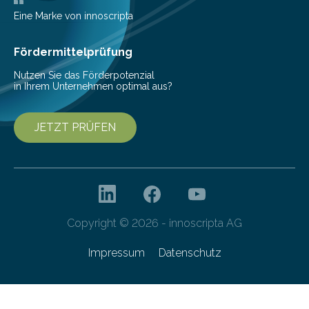
Nachhaltigkeit und Genuss vereinen. Sie wurden von
Eine Marke von innoscripta
den Studierenden der Lebensmitteltechnologie
Franziska Diebel, Pauline Hoffmann und Yusuf Toprak
Fördermittelprüfung
entwickelt. Mit nur…
Nutzen Sie das Förderpotenzial
in Ihrem Unternehmen optimal aus?
JETZT PRÜFEN
Copyright © 2026 - innoscripta AG
Impressum
Datenschutz