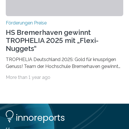
Förderungen Preise
HS Bremerhaven gewinnt
TROPHELIA 2025 mit „Flexi-
Nuggets“
TROPHELIA Deutschland 2025: Gold für knusprigen
Genuss! Team der Hochschule Bremerhaven gewinnt
mit “Flexi-Nuggets” und vertritt Deutschland bei
More than 1 year ago
ECOTROPHELIAMit der Produktidee “Flexi-Nuggets”
gewinnt das Studierenden-Team der Hochschule
Bremerhaven den diesjährigen TROPHELIA-
Wettbewerb. Der Ideenwettbewerb richtet sich an
Studierende der Lebensmittelwissenschaften und
wurde zum 16. Mal durch den Forschungskreis der
Ernährungsindustrie e. V. (FEI) ausgerichtet. “Flexi-
Nuggets” stehen für innovative Lebensmittel, die