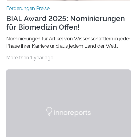
Förderungen Preise
BIAL Award 2025: Nominierungen
für Biomedizin Offen!
Nominierungen für Artikel von Wissenschaftlern in jeder
Phase ihrer Karriere und aus jedem Land der Welt
willkommen sind Dieser internationale Preis wurde ins
More than 1 year ago
Leben gerufen, um die bemerkenswertesten
wissenschaftlichen Entdeckungen im biomedizinischen
Bereich auszuzeichnen. Er hat sich einen wachsenden
Ruf als Vorstufe zum Nobelpreis erarbeitet, da er in
einer früheren Ausgabe zwei Autoren auszeichnete, die
später mit dem Nobelpreis für Medizin geehrt wurden.
Die vierte Ausgabe des internationalen Preises der BIAL
Foundation, des BIAL Award in Biomedicine ist in
vollem…