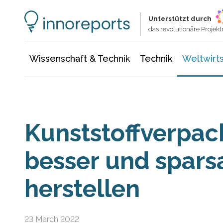
Wissenschaft & Technik
Informationstechnologie
Energie & Elektrotechnik
Unterstützt durch
das revolutionäre Proje
Wissenschaft & Technik
Technik
Weltwirts
Kunststoffverpa
besser und spar
herstellen
23 March 2022