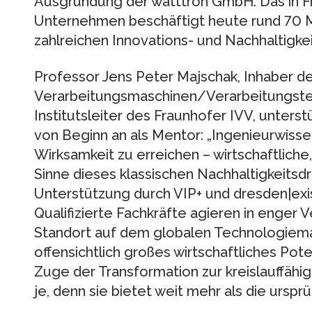
Ausgründung der watttron GmbH. Das in Fr
Unternehmen beschäftigt heute rund 70 Mi
zahlreichen Innovations- und Nachhaltigke
Professor Jens Peter Majschak, Inhaber d
Verarbeitungsmaschinen/Verarbeitungste
Institutsleiter des Fraunhofer IVV, unter
von Beginn an als Mentor: „Ingenieurwiss
Wirksamkeit zu erreichen – wirtschaftliche
Sinne dieses klassischen Nachhaltigkeitsdr
Unterstützung durch VIP+ und dresden|exis
Qualifizierte Fachkräfte agieren in enger
Standort auf dem globalen Technologiemar
offensichtlich großes wirtschaftliches Pote
Zuge der Transformation zur kreislauffäh
je, denn sie bietet weit mehr als die ursprü