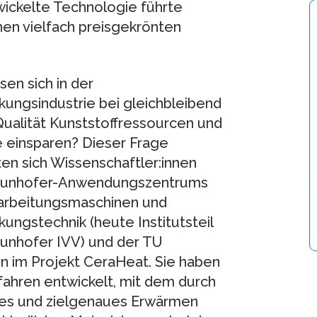
wickelte Technologie führte
hen vielfach preisgekrönten
sen sich in der
ungsindustrie bei gleichbleibend
ualität Kunststoffressourcen und
 einsparen? Dieser Frage
n sich Wissenschaftler:innen
aunhofer-Anwendungszentrums
rarbeitungsmaschinen und
ungstechnik (heute Institutsteil
aunhofer IVV) und der TU
n im Projekt CeraHeat. Sie haben
fahren entwickelt, mit dem durch
les und zielgenaues Erwärmen