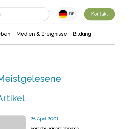
 Leben
Medien & Ereignisse
Interdisziplinäre Forschung
Veranstaltungsnachrichten
n Chemie
Gesellschaftswissenschaften
Kontakt
DE
eben
Medien & Ereignisse
Bildung
Meistgelesene
Artikel
25 April 2001
Forschungsergebnisse