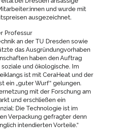
eital bei Dresden ansässige
tarbeiter:innen und wurde mit
itspreisen ausgezeichnet.
er Professur
chnik an der TU Dresden sowie
stützte das Ausgründungvorhaben
enschaften haben den Auftrag
, soziale und ökologische. Im
eiklangs ist mit CeraHeat und der
t ein „guter Wurf“ gelungen.
 Vernetzung mit der Forschung am
kt und erschließen ein
nzial: Die Technologie ist im
igen Verpackung gefragter denn
nglich intendierten Vorteile.“