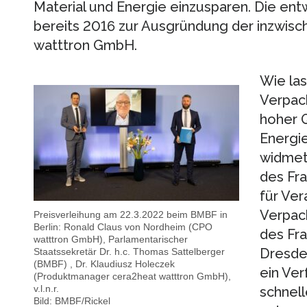
Material und Energie einzusparen. Die ent
bereits 2016 zur Ausgründung der inzwisc
watttron GmbH.
Wie las
Verpack
hoher Q
Energie
widmete
des Fr
für Ve
Verpack
Preisverleihung am 22.3.2022 beim BMBF in
Berlin: Ronald Claus von Nordheim (CPO
des Fr
watttron GmbH), Parlamentarischer
Dresde
Staatssekretär Dr. h.c. Thomas Sattelberger
(BMBF) , Dr. Klaudiusz Holeczek
ein Ver
(Produktmanager cera2heat watttron GmbH),
v.l.n.r.
schnel
Bild: BMBF/Rickel