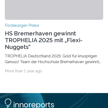
Förderungen Preise
HS Bremerhaven gewinnt
TROPHELIA 2025 mit „Flexi-
Nuggets“
TROPHELIA Deutschland 2025: Gold für knusprigen
Genuss! Team der Hochschule Bremerhaven gewinnt
mit “Flexi-Nuggets” und vertritt Deutschland bei
More than 1 year ago
ECOTROPHELIAMit der Produktidee “Flexi-Nuggets”
gewinnt das Studierenden-Team der Hochschule
Bremerhaven den diesjährigen TROPHELIA-
Wettbewerb. Der Ideenwettbewerb richtet sich an
Studierende der Lebensmittelwissenschaften und
wurde zum 16. Mal durch den Forschungskreis der