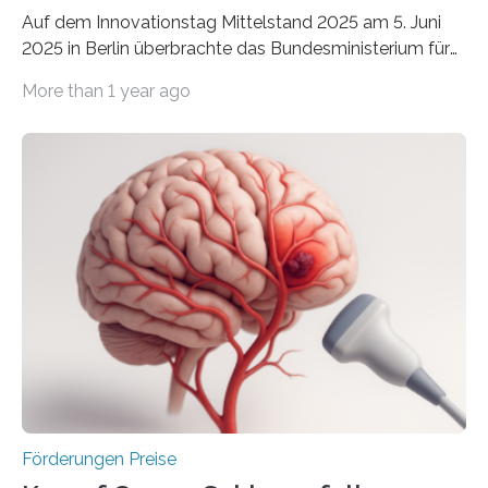
Auf dem Innovationstag Mittelstand 2025 am 5. Juni
2025 in Berlin überbrachte das Bundesministerium für
Wirtschaft und Energie eine gute Nachricht:
More than 1 year ago
Überplanmäßige Verpflichtungsermächtigungen in
Höhe von bis zu 272 Millionen Euro wurden in dieser
Woche vom Haushaltsausschuss freigegeben – unter
anderem zur Unterstützung der
Industrieforschungsprogramme Industrielle
Gemeinschaftsforschung (IGF), Zentrales
Innovationsprogramm Mittelstand (ZIM) und
Innovationskompetenz INNO-KOM. Auf dem
Innovationstag Mittelstand 2025 am 5. Juni 2025 in
Berlin überbrachte das Bundesministerium für
Wirtschaft und Energie eine gute Nachricht:
Überplanmäßige Verpflichtungsermächtigungen in
Höhe…
Förderungen Preise