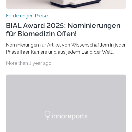
Förderungen Preise
BIAL Award 2025: Nominierungen
für Biomedizin Offen!
Nominierungen für Artikel von Wissenschaftlern in jeder
Phase ihrer Karriere und aus jedem Land der Welt
willkommen sind Dieser internationale Preis wurde ins
More than 1 year ago
Leben gerufen, um die bemerkenswertesten
wissenschaftlichen Entdeckungen im biomedizinischen
Bereich auszuzeichnen. Er hat sich einen wachsenden
Ruf als Vorstufe zum Nobelpreis erarbeitet, da er in
einer früheren Ausgabe zwei Autoren auszeichnete, die
später mit dem Nobelpreis für Medizin geehrt wurden.
Die vierte Ausgabe des internationalen Preises der BIAL
Foundation, des BIAL Award in Biomedicine ist in
vollem…