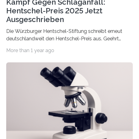
Kampf Gegen Schlaganfall:
Hentschel-Preis 2025 Jetzt
Ausgeschrieben
Die Würzburger Hentschel-Stiftung schreibt erneut
deutschlandweit den Hentschel-Preis aus. Geehrt
werden soll eine herausragende Doktorarbeit oder eine
More than 1 year ago
hochrangige wissenschaftliche Publikation zum Thema
Schlaganfall. Die Hentschel-Stiftung „Kampf dem
Schlaganfall“ mit Sitz in Würzburg fördert die
Schlaganfallforschung, um die Behandlung der
Betroffenen zu verbessern. Dazu schreibt sie auch in
diesem Jahr wieder deutschlandweit den Hentschel-
Preis aus. Er richtet sich gezielt an jüngere
Forscherinnen und Forscher unter 40 Jahren. Geehrt
werden soll eine herausragende Doktorarbeit oder eine
hochrangige wissenschaftliche Publikation zum Thema
Schlaganfall….